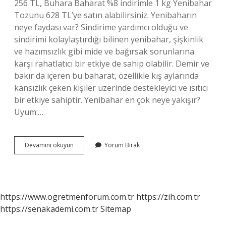
256 TL, Buhara Baharat %8 indirimle 1 kg Yenibahar
Tozunu 628 TL’ye satın alabilirsiniz. Yenibaharın
neye faydası var? Sindirime yardımcı olduğu ve
sindirimi kolaylaştırdığı bilinen yenibahar, şişkinlik
ve hazımsızlık gibi mide ve bağırsak sorunlarına
karşı rahatlatıcı bir etkiye de sahip olabilir. Demir ve
bakır da içeren bu baharat, özellikle kış aylarında
kansızlık çeken kişiler üzerinde destekleyici ve ısıtıcı
bir etkiye sahiptir. Yenibahar en çok neye yakışır?
Uyum:…
Yenibahar
Devamını okuyun
Yorum Bırak
Kac
Para
https://www.ogretmenforum.com.tr
https://zih.com.tr
https://senakademi.com.tr
Sitemap