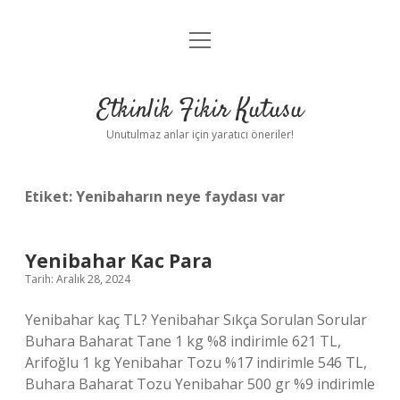
menüyü
Anasayfa
aç
Gizlilik Politikası
Etkinlik Fikir Kutusu
Yasal Uyarı
Unutulmaz anlar için yaratıcı öneriler!
Hakkımızda
Etiket:
Yenibaharın neye faydası var
Yenibahar Kac Para
Tarih: Aralık 28, 2024
Yenibahar kaç TL? Yenibahar Sıkça Sorulan Sorular
Buhara Baharat Tane 1 kg %8 indirimle 621 TL,
Arifoğlu 1 kg Yenibahar Tozu %17 indirimle 546 TL,
Buhara Baharat Tozu Yenibahar 500 gr %9 indirimle