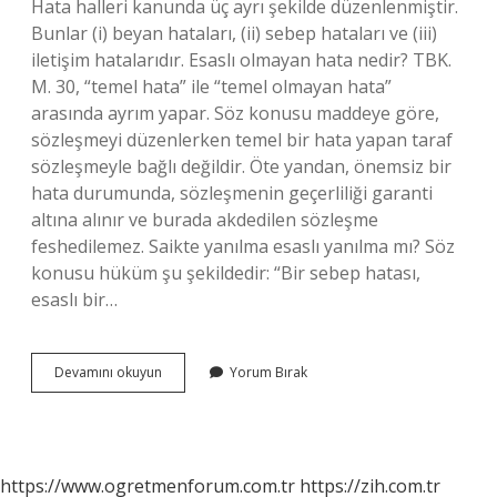
Hata halleri kanunda üç ayrı şekilde düzenlenmiştir.
Bunlar (i) beyan hataları, (ii) sebep hataları ve (iii)
iletişim hatalarıdır. Esaslı olmayan hata nedir? TBK.
M. 30, “temel hata” ile “temel olmayan hata”
arasında ayrım yapar. Söz konusu maddeye göre,
sözleşmeyi düzenlerken temel bir hata yapan taraf
sözleşmeyle bağlı değildir. Öte yandan, önemsiz bir
hata durumunda, sözleşmenin geçerliliği garanti
altına alınır ve burada akdedilen sözleşme
feshedilemez. Saikte yanılma esaslı yanılma mı? Söz
konusu hüküm şu şekildedir: “Bir sebep hatası,
esaslı bir…
Miktarda
Devamını okuyun
Yorum Bırak
Yanılma
Esaslı
Yanılma
Mıdır
https://www.ogretmenforum.com.tr
https://zih.com.tr