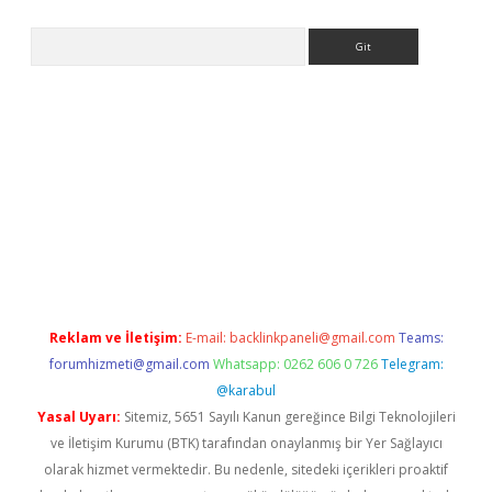
Arama
ino
Reklam ve İletişim:
E-mail:
backlinkpaneli@gmail.com
Teams:
forumhizmeti@gmail.com
Whatsapp: 0262 606 0 726
Telegram:
@karabul
Yasal Uyarı:
Sitemiz, 5651 Sayılı Kanun gereğince Bilgi Teknolojileri
ve İletişim Kurumu (BTK) tarafından onaylanmış bir Yer Sağlayıcı
olarak hizmet vermektedir. Bu nedenle, sitedeki içerikleri proaktif