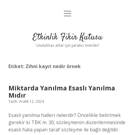
menüyü
Anasayfa
aç
Gizlilik Politikası
Etkinlik Fikir Kutusu
Yasal Uyarı
Unutulmaz anlar için yaratıcı öneriler!
Hakkımızda
Etiket:
Zihni kayıt nedir örnek
Miktarda Yanılma Esaslı Yanılma
Mıdır
Tarih: Aralık 12, 2024
Esaslı yanılma halleri nelerdir? Öncelikle belirtmek
gerekir ki TBK m. 30; sözleşmenin düzenlenmesinde
esaslı hata yapan taraf sözleşme ile bağlı değildir.