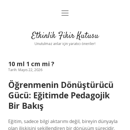
menüyü
Anasayfa
aç
Gizlilik Politikası
Etkinlik Fikir Kutusu
Yasal Uyarı
Unutulmaz anlar için yaratıcı öneriler!
Hakkımızda
10 ml 1 cm mi ?
Tarih: Mayıs 22, 2026
Öğrenmenin Dönüştürücü
Gücü: Eğitimde Pedagojik
Bir Bakış
Eğitim, sadece bilgi aktarımı değil, bireyin dünyayla
olan ilişkisini şekillendiren bir dönüşüm sürecidir.