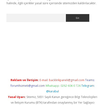
halinde, ilgili içerikler yasal süre içerisinde sitemizden kaldırılacaktır.
Arama
asino
Reklam ve İletişim:
E-mail:
backlinkpaneli@gmail.com
Teams:
forumhizmeti@gmail.com
Whatsapp: 0262 606 0 726
Telegram:
@karabul
Yasal Uyarı:
Sitemiz, 5651 Sayılı Kanun gereğince Bilgi Teknolojileri
ve İletişim Kurumu (BTK) tarafından onaylanmış bir Yer Sağlayıcı