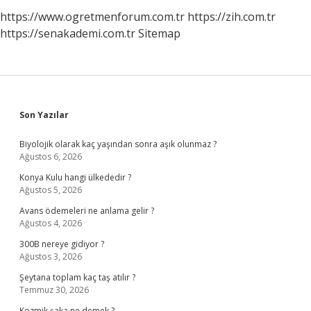
https://www.ogretmenforum.com.tr
https://zih.com.tr
https://senakademi.com.tr
Sitemap
Sidebar
Son Yazılar
Biyolojik olarak kaç yaşından sonra aşık olunmaz ?
Ağustos 6, 2026
Konya Kulu hangi ülkededir ?
Ağustos 5, 2026
Avans ödemeleri ne anlama gelir ?
Ağustos 4, 2026
300B nereye gidiyor ?
Ağustos 3, 2026
Şeytana toplam kaç taş atılır ?
Temmuz 30, 2026
Kozmik şaka ne demek ?