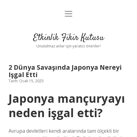
menüyü
Anasayfa
aç
Gizlilik Politikası
Etkinlik Fikir Kutusu
Yasal Uyarı
Unutulmaz anlar için yaratıcı öneriler!
Hakkımızda
2 Dünya Savaşında Japonya Nereyi
Işgal Etti
Tarih: Ocak 15, 2025
Japonya mançuryayı
neden işgal etti?
Avrupa devletleri kendi aralarında tam ölçekli bir