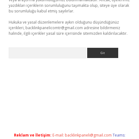
yazdıkları içeriklerin sorumluluğunu taşımakta olup, siteye üye olarak
bu sorumluluğu kabul etmiş sayılırlar.
Hukuka ve yasal düzenlemelere aykırı olduğunu düşündüğünüz
içerikleri,
backlinkpanelicomtr@gmail.com
adresine bildirmeniz
halinde, ilgili içerikler yasal süre içerisinde sitemizden kaldırılacaktır.
Arama
asino
Reklam ve İletişim:
E-mail:
backlinkpaneli@gmail.com
Teams: