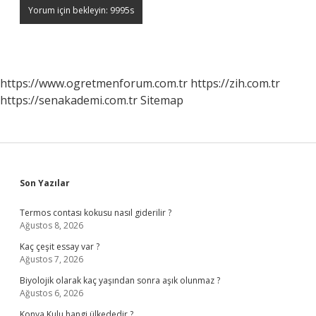
https://www.ogretmenforum.com.tr
https://zih.com.tr
https://senakademi.com.tr
Sitemap
Sidebar
Son Yazılar
Termos contası kokusu nasıl giderilir ?
Ağustos 8, 2026
Kaç çeşit essay var ?
Ağustos 7, 2026
Biyolojik olarak kaç yaşından sonra aşık olunmaz ?
Ağustos 6, 2026
Konya Kulu hangi ülkededir ?