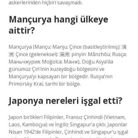
askerlerinden hiçbiri savaşmadı.
Mançurya hangi ülkeye
aittir?
Mançurya (Mançu: Manju; Çince (basitleştirilmiş): 满
洲; Çince (geleneksel): 滿洲; pinyin: Mǎnzhōu; Rusça:
Маньчжурия; Moğolca: Манж), Doğu Asya’da
günümüz Çin’inin kuzeydoğu bölgesini ve
Mançurya’yı kapsayan bir bölgedir. Rusya’nın
Primorsky Krai, tarihi bir bölge.
Japonya nereleri işgal etti?
Japon birlikleri Filipinler, Fransız Çinhindi (Vietnam,
Laos, Kamboçya) ve İngiliz Singapur’a çıktı. Japonlar
Nisan 1942’de Filipinler, Çinhindi ve Singapur’u işgal