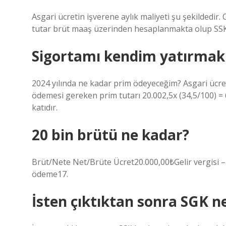
Asgari ücretin işverene aylık maliyeti şu şekildedir. 
tutar brüt maaş üzerinden hesaplanmakta olup SSK 
Sigortamı kendim yatırmak 
2024 yılında ne kadar prim ödeyeceğim? Asgari ücret
ödemesi gereken prim tutarı 20.002,5x (34,5/100) = 6.
katıdır.
20 bin brütü ne kadar?
Brüt/Nete Net/Brüte Ücret20.000,00₺Gelir vergisi 
ödeme17.
İsten çıktıktan sonra SGK n