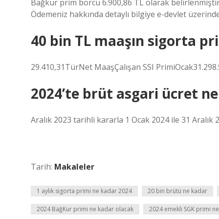
Bağkur prim borcu 6.900,86 TL olarak belirlenmiştir
Ödemeniz hakkında detaylı bilgiye e-devlet üzerinden
40 bin TL maaşın sigorta pr
29.410,31TürNet MaaşÇalışan SSI PrimiOcak31.298.
2024’te brüt asgari ücret n
Aralık 2023 tarihli kararla 1 Ocak 2024 ile 31 Aralık 
Tarih:
Makaleler
1 aylık sigorta primi ne kadar 2024
20 bin brütü ne kadar
2024 BağKur primi ne kadar olacak
2024 emekli SGK primi n