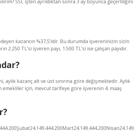
lirim? SSI, işten ayrıldıktan sonra 3 ay boyunca geçerliliğini
eyen kazancın %37,5’idir. Bu durumda işvereninizin sizin
ın 2.250 TL’si işveren payı, 1.500 TL’si ise çalışan payıdır.
adar?
, aylık kazanç alt ve üst sınırına göre değişmektedir. Aylık
n emekliler için, mevcut tarifeye göre işverenin 4. maaş
r?
444.200Şubat24.149.444.200Mart24.149.444.200Nisan24.149.