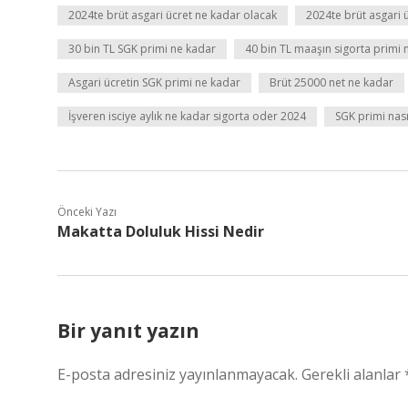
2024te brüt asgari ücret ne kadar olacak
2024te brüt asgari 
30 bin TL SGK primi ne kadar
40 bin TL maaşın sigorta primi 
Asgari ücretin SGK primi ne kadar
Brüt 25000 net ne kadar
İşveren isciye aylık ne kadar sigorta oder 2024
SGK primi nas
Önceki Yazı
Makatta Doluluk Hissi Nedir
Bir yanıt yazın
E-posta adresiniz yayınlanmayacak.
Gerekli alanlar