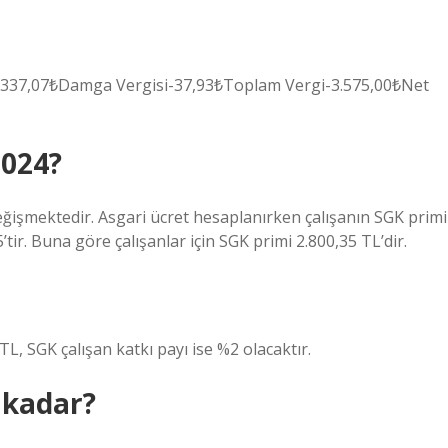
2.337,07₺Damga Vergisi-37,93₺Toplam Vergi-3.575,00₺Net
2024?
değişmektedir. Asgari ücret hesaplanırken çalışanın SGK primi
tir. Buna göre çalışanlar için SGK primi 2.800,35 TL’dir.
TL, SGK çalışan katkı payı ise %2 olacaktır.
 kadar?