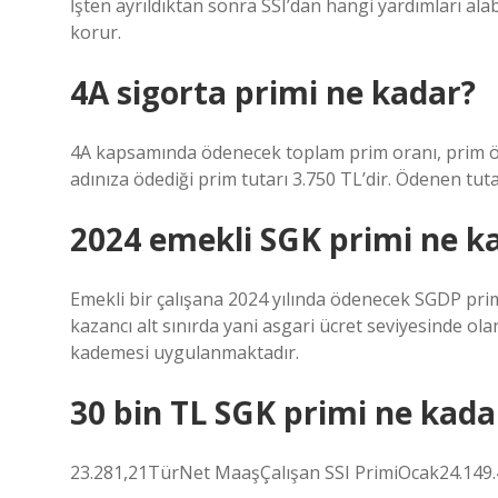
İşten ayrıldıktan sonra SSI’dan hangi yardımları alabi
korur.
4A sigorta primi ne kadar?
4A kapsamında ödenecek toplam prim oranı, prim öd
adınıza ödediği prim tutarı 3.750 TL’dir. Ödenen tutar
2024 emekli SGK primi ne k
Emekli bir çalışana 2024 yılında ödenecek SGDP primi
kazancı alt sınırda yani asgari ücret seviyesinde ola
kademesi uygulanmaktadır.
30 bin TL SGK primi ne kada
23.281,21TürNet MaaşÇalışan SSI PrimiOcak24.149.