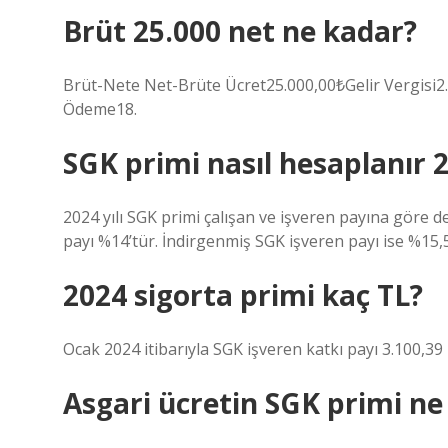
Brüt 25.000 net ne kadar?
Brüt-Nete Net-Brüte Ücret25.000,00₺Gelir Vergisi
Ödeme18.
SGK primi nasıl hesaplanır 
2024 yılı SGK primi çalışan ve işveren payına göre 
payı %14’tür. İndirgenmiş SGK işveren payı ise %15,5’
2024 sigorta primi kaç TL?
Ocak 2024 itibarıyla SGK işveren katkı payı 3.100,39 
Asgari ücretin SGK primi ne