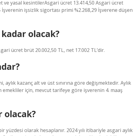
et ve yasal kesintilerAsgari ücret 13.414,50 Asgari ücret
5 İşverenin işsizlik sigortası primi %2.268,29 İşverene düşen
e kadar olacak?
gari ücret brüt 20.002,50 TL, net 17.002 TL’dir.
adar?
, aylık kazanç alt ve üst sınırına göre değişmektedir. Aylık
n emekliler için, mevcut tarifeye göre işverenin 4. maaş
r olacak?
ir yüzdesi olarak hesaplanır. 2024 yılı itibariyle asgari aylık