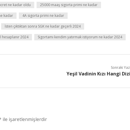
ücret ne kadar oldu
25000 maaş sigorta primi ne kadar
ne kadar
4A sigorta primi ne kadar
İsten çıktıktan sonra SGK ne kadar geçerli 2024
ıl hesaplanır 2024
Sigortamı kendim yatırmak istiyorum ne kadar 2024
Sonraki Yaz
Yeşil Vadinin Kızı Hangi Diz
*
ile işaretlenmişlerdir