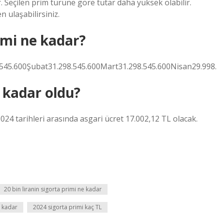
. Seçilen prim türüne göre tutar daha yüksek olabilir.
 ulaşabilirsiniz.
imi ne kadar?
545.600Şubat31.298.545.600Mart31.298.545.600Nisan29.998.
e kadar oldu?
2024 tarihleri ​​arasında asgari ücret 17.002,12 TL olacak.
20 bin liranin sigorta primi ne kadar
e kadar
2024 sigorta primi kaç TL