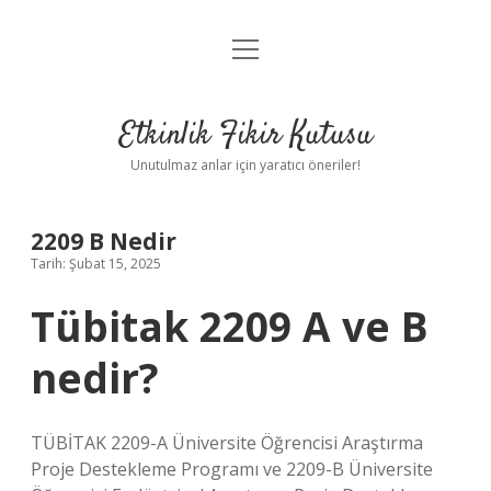
menüyü
Anasayfa
aç
Gizlilik Politikası
Etkinlik Fikir Kutusu
Yasal Uyarı
Unutulmaz anlar için yaratıcı öneriler!
Hakkımızda
2209 B Nedir
Tarih: Şubat 15, 2025
Tübitak 2209 A ve B
nedir?
TÜBİTAK 2209-A Üniversite Öğrencisi Araştırma
Proje Destekleme Programı ve 2209-B Üniversite