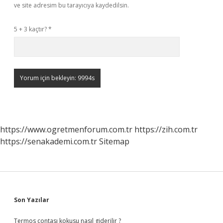
ve site adresim bu tarayıcıya kaydedilsin.
5 + 3 kaçtır?
*
https://www.ogretmenforum.com.tr
https://zih.com.tr
https://senakademi.com.tr
Sitemap
Sidebar
Son Yazılar
Termos contası kokusu nasıl giderilir ?