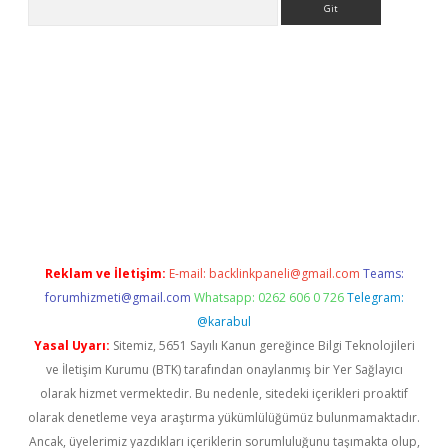
casino
Reklam ve İletişim:
E-mail:
backlinkpaneli@gmail.com
Teams:
forumhizmeti@gmail.com
Whatsapp: 0262 606 0 726
Telegram:
@karabul
Yasal Uyarı:
Sitemiz, 5651 Sayılı Kanun gereğince Bilgi Teknolojileri
ve İletişim Kurumu (BTK) tarafından onaylanmış bir Yer Sağlayıcı
olarak hizmet vermektedir. Bu nedenle, sitedeki içerikleri proaktif
olarak denetleme veya araştırma yükümlülüğümüz bulunmamaktadır.
Ancak, üyelerimiz yazdıkları içeriklerin sorumluluğunu taşımakta olup,