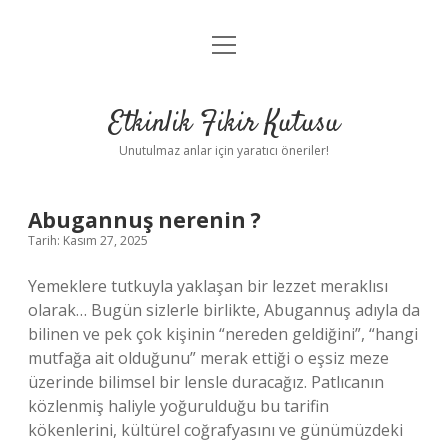
menüyü
Anasayfa
aç
Gizlilik Politikası
Etkinlik Fikir Kutusu
Yasal Uyarı
Unutulmaz anlar için yaratıcı öneriler!
Hakkımızda
Abugannuş nerenin ?
Tarih: Kasım 27, 2025
Yemeklere tutkuyla yaklaşan bir lezzet meraklısı
olarak… Bugün sizlerle birlikte, Abugannuş adıyla da
bilinen ve pek çok kişinin “nereden geldiğini”, “hangi
mutfağa ait olduğunu” merak ettiği o eşsiz meze
üzerinde bilimsel bir lensle duracağız. Patlıcanın
közlenmiş haliyle yoğurulduğu bu tarifin
kökenlerini, kültürel coğrafyasını ve günümüzdeki