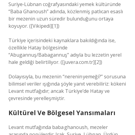
Suriye‑Lübnan coğrafyasındaki yemek kültüründe
“Baba Ghanoush” adında, közlenmiş patlıcan esaslı
bir mezenin uzun süredir bulunduğunu ortaya
koyuyor. ([Vikipedi][1])
Türkiye içerisindeki kaynaklara bakıldığında ise,
özellikle Hatay bölgesinde
“Abugannuş/Babagannuş” adıyla bu lezzetin yerel
hale geldiği belirtiliyor. ([juvera.com.tr][2])
Dolayısıyla, bu mezenin “nerenin yemeği?” sorusuna
bilimsel veriler ışığında şöyle yanıt verebiliriz: kökeni
Levant mutfağıdır; ancak Türkiye’de Hatay ve
çevresinde yerelleşmiştir.
Kültürel Ve Bölgesel Yansımaları
Levant mutfağında baba ghanoush, mezeler
arasında popülerdir; Irak, Suriye, Lübnan, Ürdün,