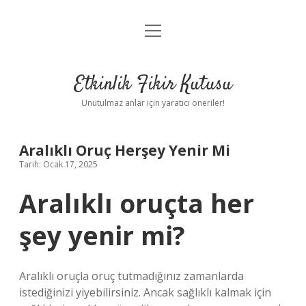
menüyü
Anasayfa
aç
Gizlilik Politikası
Etkinlik Fikir Kutusu
Yasal Uyarı
Unutulmaz anlar için yaratıcı öneriler!
Hakkımızda
Aralıklı Oruç Herşey Yenir Mi
Tarih: Ocak 17, 2025
Aralıklı oruçta her
şey yenir mi?
Aralıklı oruçla oruç tutmadığınız zamanlarda
istediğinizi yiyebilirsiniz. Ancak sağlıklı kalmak için