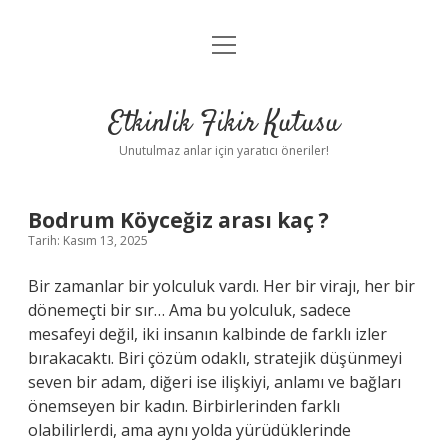
menüyü
Anasayfa
aç
Gizlilik Politikası
Etkinlik Fikir Kutusu
Yasal Uyarı
Unutulmaz anlar için yaratıcı öneriler!
Hakkımızda
Bodrum Köyceğiz arası kaç ?
Tarih: Kasım 13, 2025
Bir zamanlar bir yolculuk vardı. Her bir virajı, her bir
dönemeçti bir sır… Ama bu yolculuk, sadece
mesafeyi değil, iki insanın kalbinde de farklı izler
bırakacaktı. Biri çözüm odaklı, stratejik düşünmeyi
seven bir adam, diğeri ise ilişkiyi, anlamı ve bağları
önemseyen bir kadın. Birbirlerinden farklı
olabilirlerdi, ama aynı yolda yürüdüklerinde