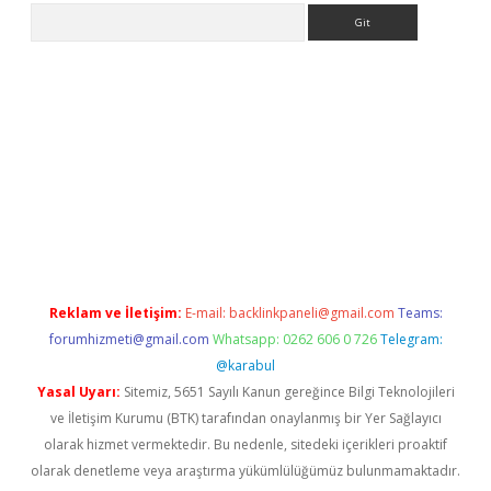
Arama
casino
Reklam ve İletişim:
E-mail:
backlinkpaneli@gmail.com
Teams:
forumhizmeti@gmail.com
Whatsapp: 0262 606 0 726
Telegram:
@karabul
Yasal Uyarı:
Sitemiz, 5651 Sayılı Kanun gereğince Bilgi Teknolojileri
ve İletişim Kurumu (BTK) tarafından onaylanmış bir Yer Sağlayıcı
olarak hizmet vermektedir. Bu nedenle, sitedeki içerikleri proaktif
olarak denetleme veya araştırma yükümlülüğümüz bulunmamaktadır.