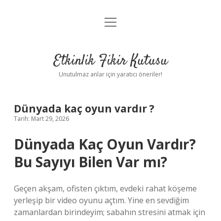
menüyü
Anasayfa
aç
Gizlilik Politikası
Etkinlik Fikir Kutusu
Yasal Uyarı
Unutulmaz anlar için yaratıcı öneriler!
Hakkımızda
Dünyada kaç oyun vardır ?
Tarih: Mart 29, 2026
Dünyada Kaç Oyun Vardır?
Bu Sayıyı Bilen Var mı?
Geçen akşam, ofisten çıktım, evdeki rahat köşeme
yerleşip bir video oyunu açtım. Yine en sevdiğim
zamanlardan birindeyim; sabahın stresini atmak için