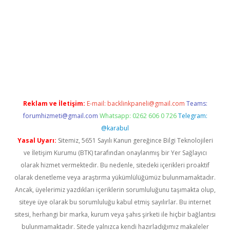
no
Reklam ve İletişim:
E-mail:
backlinkpaneli@gmail.com
Teams:
forumhizmeti@gmail.com
Whatsapp: 0262 606 0 726
Telegram:
@karabul
Yasal Uyarı:
Sitemiz, 5651 Sayılı Kanun gereğince Bilgi Teknolojileri
ve İletişim Kurumu (BTK) tarafından onaylanmış bir Yer Sağlayıcı
olarak hizmet vermektedir. Bu nedenle, sitedeki içerikleri proaktif
olarak denetleme veya araştırma yükümlülüğümüz bulunmamaktadır.
Ancak, üyelerimiz yazdıkları içeriklerin sorumluluğunu taşımakta olup,
siteye üye olarak bu sorumluluğu kabul etmiş sayılırlar. Bu internet
sitesi, herhangi bir marka, kurum veya şahıs şirketi ile hiçbir bağlantısı
bulunmamaktadır. Sitede yalnızca kendi hazırladığımız makaleler