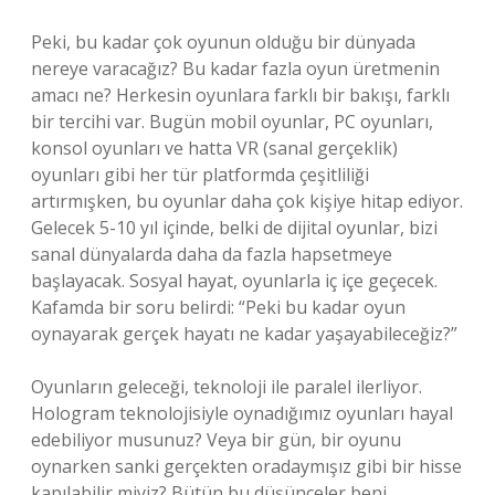
Peki, bu kadar çok oyunun olduğu bir dünyada
nereye varacağız? Bu kadar fazla oyun üretmenin
amacı ne? Herkesin oyunlara farklı bir bakışı, farklı
bir tercihi var. Bugün mobil oyunlar, PC oyunları,
konsol oyunları ve hatta VR (sanal gerçeklik)
oyunları gibi her tür platformda çeşitliliği
artırmışken, bu oyunlar daha çok kişiye hitap ediyor.
Gelecek 5-10 yıl içinde, belki de dijital oyunlar, bizi
sanal dünyalarda daha da fazla hapsetmeye
başlayacak. Sosyal hayat, oyunlarla iç içe geçecek.
Kafamda bir soru belirdi: “Peki bu kadar oyun
oynayarak gerçek hayatı ne kadar yaşayabileceğiz?”
Oyunların geleceği, teknoloji ile paralel ilerliyor.
Hologram teknolojisiyle oynadığımız oyunları hayal
edebiliyor musunuz? Veya bir gün, bir oyunu
oynarken sanki gerçekten oradaymışız gibi bir hisse
kapılabilir miyiz? Bütün bu düşünceler beni