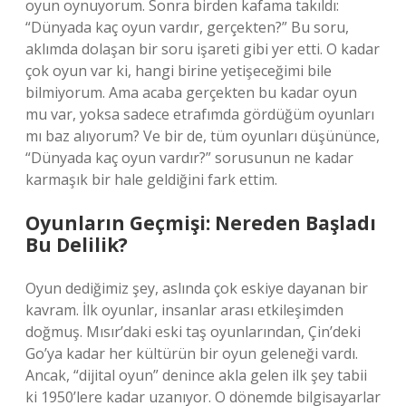
oyun oynuyorum. Sonra birden kafama takıldı:
“Dünyada kaç oyun vardır, gerçekten?” Bu soru,
aklımda dolaşan bir soru işareti gibi yer etti. O kadar
çok oyun var ki, hangi birine yetişeceğimi bile
bilmiyorum. Ama acaba gerçekten bu kadar oyun
mu var, yoksa sadece etrafımda gördüğüm oyunları
mı baz alıyorum? Ve bir de, tüm oyunları düşününce,
“Dünyada kaç oyun vardır?” sorusunun ne kadar
karmaşık bir hale geldiğini fark ettim.
Oyunların Geçmişi: Nereden Başladı
Bu Delilik?
Oyun dediğimiz şey, aslında çok eskiye dayanan bir
kavram. İlk oyunlar, insanlar arası etkileşimden
doğmuş. Mısır’daki eski taş oyunlarından, Çin’deki
Go’ya kadar her kültürün bir oyun geleneği vardı.
Ancak, “dijital oyun” denince akla gelen ilk şey tabii
ki 1950’lere kadar uzanıyor. O dönemde bilgisayarlar