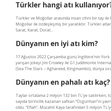
Türkler hangi atı kullanıyor
Türkler ve Moğollar arasında insan zihni bir tay ile k
Moğollar ile özdeşleşmiş bir yaratıktır. Türkler atlar
Sarat, Karat, Dorat…
Dünyanın en iyi atı kim?
17 Ağustos 2022 Çarşamba günü İngiltere’nin York 
yarışan jokeyi Jim Crowley ile G1 Juddmonte Intern
(Sea The Stars – Aghareed, Kingmambo), dünya sıral
Dünyanın en pahalı atı kaç?
Taylar ortalama 2 milyon 132 bin TL’ye satılırken, to
sayıda birincilik kazanan safkan “Özgünhan”ın yavru
oldu. “Eflah”, Mücahit Kaya tarafından 5 milyon TL’ye