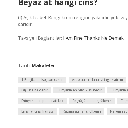
Beyaz at hangi cins?
(I) Açık Izabel: Rengi krem ​​rengine yakındır; yele ve
sarıdır.
Tavsiyeli Bağlantılar:
I Am Fine Thanks Ne Demek
Tarih:
Makaleler
1 Belçika atı kaç ton çeker
Arap atı mı daha iyi İngiliz atı mı
Dişi ata ne denir
Dünyanın en büyük atı nedir
Dünyanın en
Dünyanın en pahalı atı kaç
En güçlü at hangi ülkenin
En g
En iyi at cinsi hangisi
Katana atı hangi ülkenin
Nerenin at