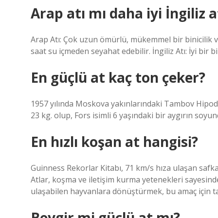
Arap atı mı daha iyi İngiliz a
Arap Atı: Çok uzun ömürlü, mükemmel bir binicilik ve y
saat su içmeden seyahat edebilir. İngiliz Atı: İyi bir bini
En güçlü at kaç ton çeker?
1957 yılında Moskova yakınlarındaki Tambov Hipodr
23 kg. olup, Fors isimli 6 yaşındaki bir aygırın soyu
En hızlı koşan at hangisi?
Guinness Rekorlar Kitabı, 71 km/s hıza ulaşan safka
Atlar, koşma ve iletişim kurma yetenekleri sayesind
ulaşabilen hayvanlara dönüştürmek, bu amaç için tas
Beygir mi güçlü at mı?