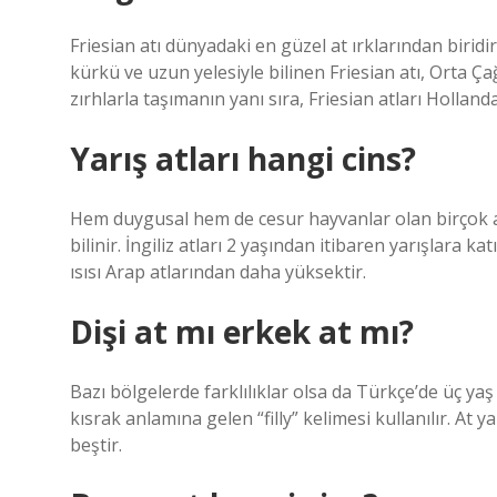
Friesian atı dünyadaki en güzel at ırklarından biridi
kürkü ve uzun yelesiyle bilinen Friesian atı, Orta Ç
zırhlarla taşımanın yanı sıra, Friesian atları Hollanda
Yarış atları hangi cins?
Hem duygusal hem de cesur hayvanlar olan birçok at tür
bilinir. İngiliz atları 2 yaşından itibaren yarışlara kat
ısısı Arap atlarından daha yüksektir.
Dişi at mı erkek at mı?
Bazı bölgelerde farklılıklar olsa da Türkçe’de üç yaş 
kısrak anlamına gelen “filly” kelimesi kullanılır. At 
beştir.