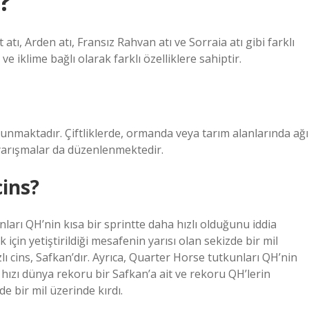
i?
t atı, Arden atı, Fransız Rahvan atı ve Sorraia atı gibi farklı
e iklime bağlı olarak farklı özelliklere sahiptir.
unmaktadır. Çiftliklerde, ormanda veya tarım alanlarında ağı
i yarışmalar da düzenlenmektedir.
cins?
unları QH’nin kısa bir sprintte daha hızlı olduğunu iddia
için yetiştirildiği mesafenin yarısı olan sekizde bir mil
lı cins, Safkan’dır. Ayrıca, Quarter Horse tutkunları QH’nin
t hızı dünya rekoru bir Safkan’a ait ve rekoru QH’lerin
de bir mil üzerinde kırdı.