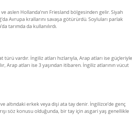
r ve aslen Hollanda’nın Friesland bölgesinden gelir. Siyah
ağ’da Avrupa krallarını savaşa götürürdü. Soyluları parlak
’da tarımda da kullanılırdı.
ü vardır. İngiliz atları hızlarıyla, Arap atları ise güçleriyl
ılır, Arap atları ise 3 yaşından itibaren. İngiliz atlarının vücut
ve altındaki erkek veya dişi ata tay denir. İngilizce’de genç
yarışı söz konusu olduğunda, bir tay için asgari yaş genellikle