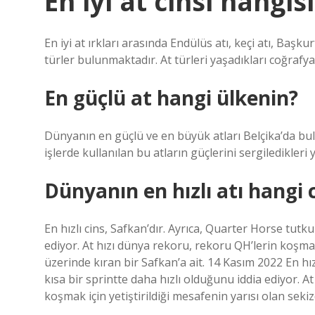
En iyi at cinsi hangis
En iyi at ırkları arasında Endülüs atı, keçi atı, Başkur
türler bulunmaktadır. At türleri yaşadıkları coğrafya v
En güçlü at hangi ülkenin?
Dünyanın en güçlü ve en büyük atları Belçika’da bul
işlerde kullanılan bu atların güçlerini sergiledikler
Dünyanın en hızlı atı hangi 
En hızlı cins, Safkan’dır. Ayrıca, Quarter Horse tutk
ediyor. At hızı dünya rekoru, rekoru QH’lerin koşmak 
üzerinde kıran bir Safkan’a ait. 14 Kasım 2022 En hız
kısa bir sprintte daha hızlı olduğunu iddia ediyor. A
koşmak için yetiştirildiği mesafenin yarısı olan sekiz