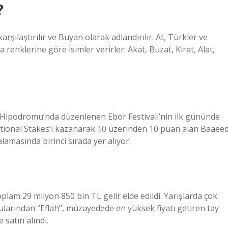
?
arşılaştırılır ve Buyan olarak adlandırılır. At, Türkler ve
a renklerine göre isimler verirler: Akat, Buzat, Kırat, Alat,
Hipodromu’nda düzenlenen Ebor Festivali’nin ilk gününde
ational Stakes’i kazanarak 10 üzerinden 10 puan alan Baaee
amasında birinci sırada yer alıyor.
plam 29 milyon 850 bin TL gelir elde edildi. Yarışlarda çok
larından “Eflah”, müzayedede en yüksek fiyatı getiren tay
 satın alındı.