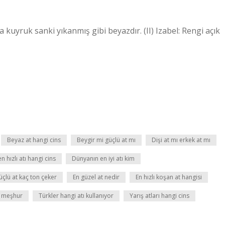
ya kuyruk sanki yıkanmış gibi beyazdır. (II) Izabel: Rengi açık
Beyaz at hangi cins
Beygir mi güçlü at mı
Dişi at mı erkek at mı
 hızlı atı hangi cins
Dünyanın en iyi atı kim
üçlü at kaç ton çeker
En güzel at nedir
En hızlı koşan at hangisi
ı meşhur
Türkler hangi atı kullanıyor
Yarış atları hangi cins