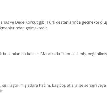
Manas ve Dede Korkut gibi Türk destanlarında geçmekte olu
rkmenlerinden gelmektedir.
rak kullanılan bu kelime, Macarcada “kabul edilmiş, beğenilmiş
, kısırlaştırılmış atlara hadım, başıboş atlara ise serseri veya
r.