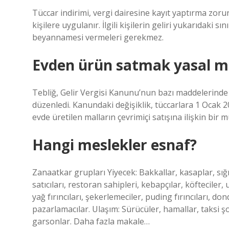
Tüccar indirimi, vergi dairesine kayıt yaptırma zorun
kişilere uygulanır. İlgili kişilerin geliri yukarıdaki sı
beyannamesi vermeleri gerekmez.
Evden ürün satmak yasal m
Tebliğ, Gelir Vergisi Kanunu’nun bazı maddelerinde y
düzenledi. Kanundaki değişiklik, tüccarlara 1 Ocak 20
evde üretilen malların çevrimiçi satışına ilişkin bir m
Hangi meslekler esnaf?
Zanaatkar grupları Yiyecek: Bakkallar, kasaplar, sığı
satıcıları, restoran sahipleri, kebapçılar, köfteciler, un 
yağ fırıncıları, şekerlemeciler, puding fırıncıları, don
pazarlamacılar. Ulaşım: Sürücüler, hamallar, taksi şofö
garsonlar. Daha fazla makale…