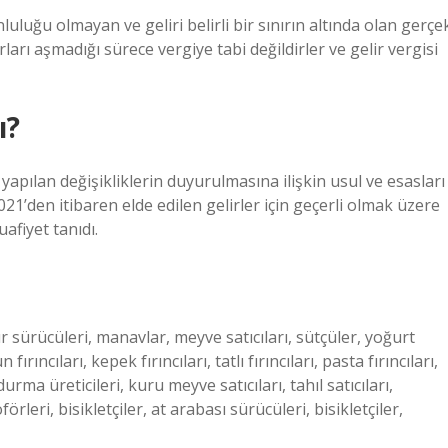
luluğu olmayan ve geliri belirli bir sınırın altında olan gerçe
nırları aşmadığı sürece vergiye tabi değildirler ve gelir vergisi
ı?
apılan değişikliklerin duyurulmasına ilişkin usul ve esasları
21’den itibaren elde edilen gelirler için geçerli olmak üzere
uafiyet tanıdı.
r sürücüleri, manavlar, meyve satıcıları, sütçüler, yoğurt
fırıncıları, kepek fırıncıları, tatlı fırıncıları, pasta fırıncıları,
durma üreticileri, kuru meyve satıcıları, tahıl satıcıları,
rleri, bisikletçiler, at arabası sürücüleri, bisikletçiler,