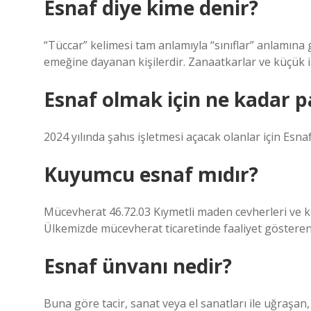
Esnaf diye kime denir?
“Tüccar” kelimesi tam anlamıyla “sınıflar” anlamına ge
emeğine dayanan kişilerdir. Zanaatkarlar ve küçük iş
Esnaf olmak için ne kadar p
2024 yılında şahıs işletmesi açacak olanlar için Esna
Kuyumcu esnaf mıdır?
Mücevherat 46.72.03 Kıymetli maden cevherleri ve kon
Ülkemizde mücevherat ticaretinde faaliyet gösteren t
Esnaf ünvanı nedir?
Buna göre tacir, sanat veya el sanatları ile uğraşan,