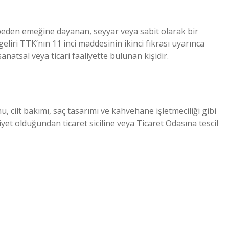
beden emeğine dayanan, seyyar veya sabit olarak bir
liri TTK’nın 11 inci maddesinin ikinci fıkrası uyarınca
anatsal veya ticari faaliyette bulunan kişidir.
, cilt bakımı, saç tasarımı ve kahvehane işletmeciliği gibi
aaliyet olduğundan ticaret siciline veya Ticaret Odasına tescil