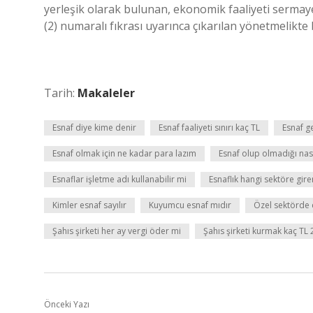
yerleşik olarak bulunan, ekonomik faaliyeti sermay
(2) numaralı fıkrası uyarınca çıkarılan yönetmelikte 
Tarih:
Makaleler
Esnaf diye kime denir
Esnaf faaliyeti sınırı kaç TL
Esnaf ge
Esnaf olmak için ne kadar para lazım
Esnaf olup olmadığı nasıl
Esnaflar işletme adı kullanabilir mi
Esnaflık hangi sektöre gire
Kimler esnaf sayılır
Kuyumcu esnaf mıdır
Özel sektörde ç
Şahıs şirketi her ay vergi öder mi
Şahıs şirketi kurmak kaç TL
Önceki Yazı