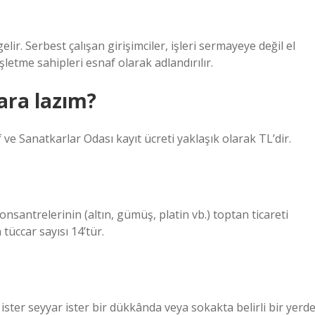
lir. Serbest çalışan girişimciler, işleri sermayeye değil el
letme sahipleri esnaf olarak adlandırılır.
ara lazım?
f ve Sanatkarlar Odası kayıt ücreti yaklaşık olarak TL’dir.
santrelerinin (altın, gümüş, platin vb.) toptan ticareti
üccar sayısı 14’tür.
 ister seyyar ister bir dükkânda veya sokakta belirli bir yerd