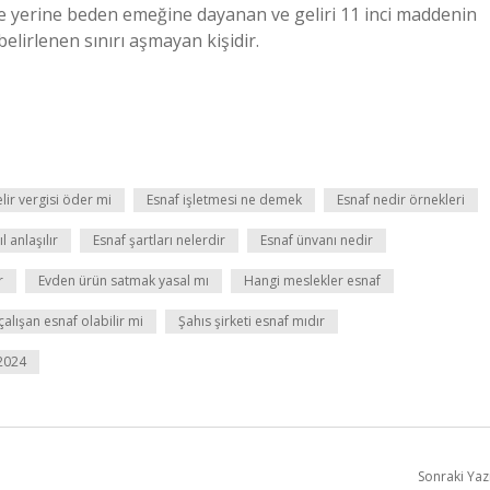
e yerine beden emeğine dayanan ve geliri 11 inci maddenin
belirlenen sınırı aşmayan kişidir.
lir vergisi öder mi
Esnaf işletmesi ne demek
Esnaf nedir örnekleri
 anlaşılır
Esnaf şartları nelerdir
Esnaf ünvanı nedir
r
Evden ürün satmak yasal mı
Hangi meslekler esnaf
alışan esnaf olabilir mi
Şahıs şirketi esnaf mıdır
 2024
Sonraki Yaz