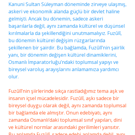
Kanuni Sultan Süleyman döneminde zirveye ulaşmış,
askeri ve ekonomik alanda güçlü bir devlet haline
gelmişti. Ancak bu dönemin, sadece askeri
başarılarla değil, aynı zamanda kültürel ve düşünsel
kırılmalarla da şekillendiğini unutmamalıyız. Fuzûlî,
bu dönemin kültürel değişim rüzgarlarında
şekillenen bir şairdir. Bu bağlamda, Fuzûlî’nin şairlik
yanı, bir dönemin değişen kültürel dinamiklerini,
Osmanlı İmparatorluğu’ndaki toplumsal yapıyı ve
bireysel varoluş arayışlarını anlamamıza yardımcı
olur.
Fuzûlî’nin şiirlerinde sıkça rastladığımız tema aşk ve
insanın içsel mücadelesidir. Fuzûlî, aşkı sadece bir
bireysel duygu olarak değil, aynı zamanda toplumsal
bir bağlamda ele almıştır. Onun edebiyatı, aynı
zamanda Osmanlı’daki toplumsal sınıf yapıları, dini
ve kültürel normlar arasındaki gerilimleri yansıtır.
Bu anlamda Fuzûlî, sadece edebi anlamda değil, aynı