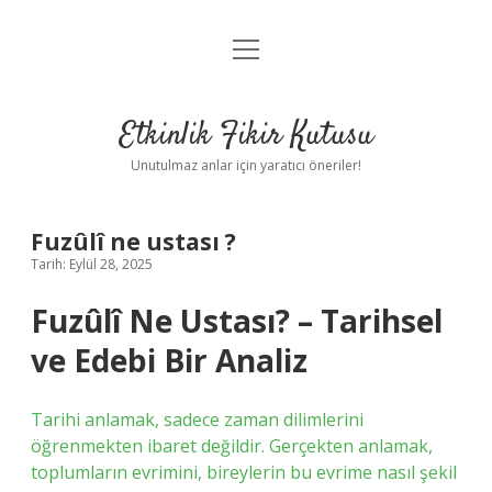
menüyü
Anasayfa
aç
Gizlilik Politikası
Etkinlik Fikir Kutusu
Yasal Uyarı
Unutulmaz anlar için yaratıcı öneriler!
Hakkımızda
Fuzûlî ne ustası ?
Tarih: Eylül 28, 2025
Fuzûlî Ne Ustası? – Tarihsel
ve Edebi Bir Analiz
Tarihi anlamak, sadece zaman dilimlerini
öğrenmekten ibaret değildir. Gerçekten anlamak,
toplumların evrimini, bireylerin bu evrime nasıl şekil