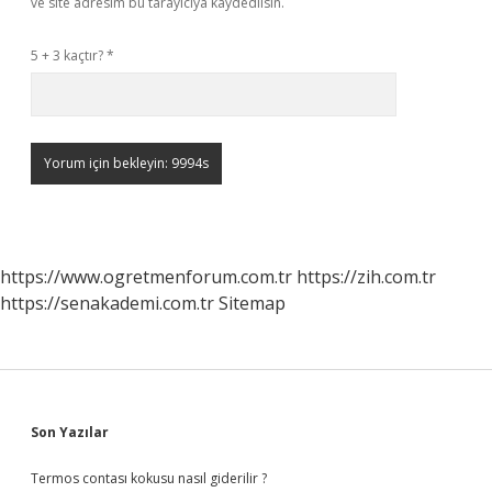
ve site adresim bu tarayıcıya kaydedilsin.
5 + 3 kaçtır?
*
https://www.ogretmenforum.com.tr
https://zih.com.tr
https://senakademi.com.tr
Sitemap
Sidebar
Son Yazılar
Termos contası kokusu nasıl giderilir ?