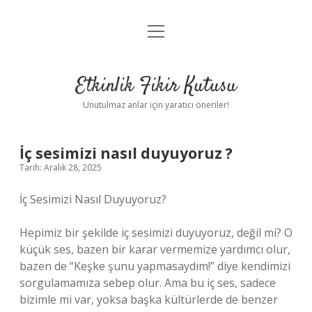
menüyü
Anasayfa
aç
Gizlilik Politikası
Etkinlik Fikir Kutusu
Yasal Uyarı
Unutulmaz anlar için yaratıcı öneriler!
Hakkımızda
İç sesimizi nasıl duyuyoruz ?
Tarih: Aralık 28, 2025
İç Sesimizi Nasıl Duyuyoruz?
Hepimiz bir şekilde iç sesimizi duyuyoruz, değil mi? O
küçük ses, bazen bir karar vermemize yardımcı olur,
bazen de “Keşke şunu yapmasaydım!” diye kendimizi
sorgulamamıza sebep olur. Ama bu iç ses, sadece
bizimle mi var, yoksa başka kültürlerde de benzer