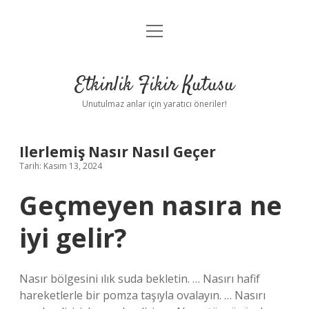
menüyü
Anasayfa
aç
Gizlilik Politikası
Etkinlik Fikir Kutusu
Yasal Uyarı
Unutulmaz anlar için yaratıcı öneriler!
Hakkımızda
Ilerlemiş Nasır Nasıl Geçer
Tarih: Kasım 13, 2024
Geçmeyen nasıra ne
iyi gelir?
Nasır bölgesini ılık suda bekletin. … Nasırı hafif
hareketlerle bir pomza taşıyla ovalayın. … Nasırı