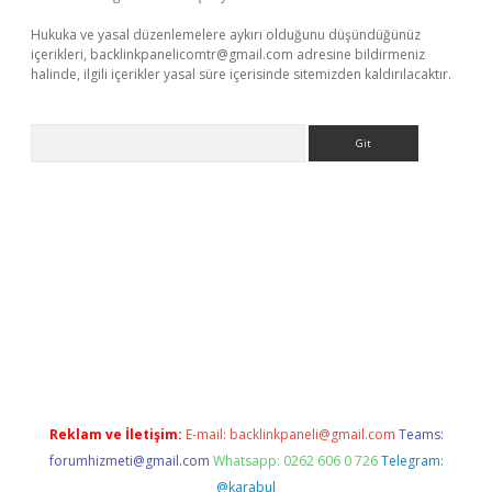
Hukuka ve yasal düzenlemelere aykırı olduğunu düşündüğünüz
içerikleri,
backlinkpanelicomtr@gmail.com
adresine bildirmeniz
halinde, ilgili içerikler yasal süre içerisinde sitemizden kaldırılacaktır.
Arama
vdcasino
Reklam ve İletişim:
E-mail:
backlinkpaneli@gmail.com
Teams:
forumhizmeti@gmail.com
Whatsapp: 0262 606 0 726
Telegram:
@karabul