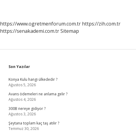
https://www.ogretmenforum.com.tr
https://zih.com.tr
https://senakademi.com.tr
Sitemap
Sidebar
Son Yazılar
Konya Kulu hangi ülkededir ?
Ağustos 5, 2026
Avans ödemeleri ne anlama gelir ?
Ağustos 4, 2026
300B nereye gidiyor ?
Ağustos 3, 2026
Şeytana toplam kaç taş atılır ?
Temmuz 30, 2026