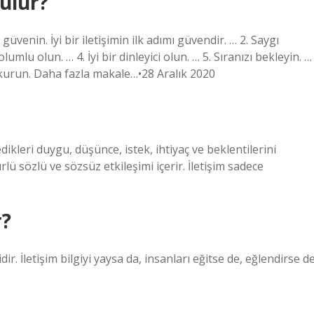
rulur?
e güvenin. İyi bir iletişimin ilk adımı güvendir. … 2. Saygı
u olun. … 4. İyi bir dinleyici olun. … 5. Sıranızı bekleyin. …
i kurun. Daha fazla makale…•28 Aralık 2020
edikleri duygu, düşünce, istek, ihtiyaç ve beklentilerini
türlü sözlü ve sözsüz etkileşimi içerir. İletişim sadece
r?
ir. İletişim bilgiyi yaysa da, insanları eğitse de, eğlendirse d