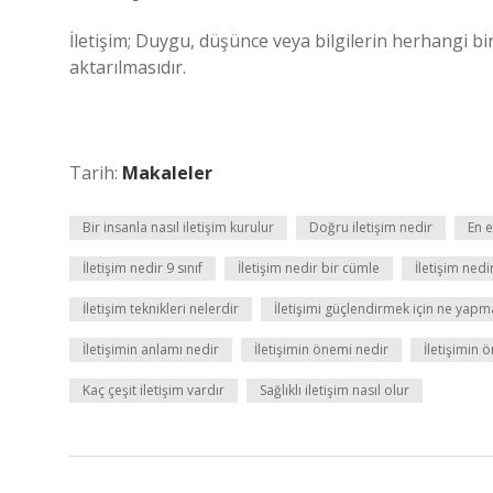
İletişim; Duygu, düşünce veya bilgilerin herhangi bi
aktarılmasıdır.
Tarih:
Makaleler
Bir insanla nasıl iletişim kurulur
Doğru iletişim nedir
En e
İletişim nedir 9 sınıf
İletişim nedir bir cümle
İletişim nedi
İletişim teknikleri nelerdir
İletişimi güçlendirmek için ne yapma
İletişimin anlamı nedir
İletişimin önemi nedir
İletişimin 
Kaç çeşit iletişim vardır
Sağlıklı iletişim nasıl olur