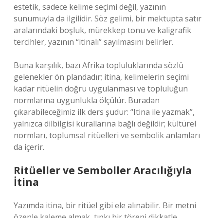
estetik, sadece kelime seçimi değil, yazının
sunumuyla da ilgilidir. Söz gelimi, bir mektupta satır
aralarındaki boşluk, mürekkep tonu ve kaligrafik
tercihler, yazının “itinalı” sayılmasını belirler.
Buna karşılık, bazı Afrika topluluklarında sözlü
gelenekler ön plandadır; itina, kelimelerin seçimi
kadar ritüelin doğru uygulanması ve topluluğun
normlarına uygunlukla ölçülür. Buradan
çıkarabileceğimiz ilk ders şudur: “Itina ile yazmak”,
yalnızca dilbilgisi kurallarına bağlı değildir; kültürel
normları, toplumsal ritüelleri ve sembolik anlamları
da içerir.
Ritüeller ve Semboller Aracılığıyla
İtina
Yazımda itina, bir ritüel gibi ele alınabilir. Bir metni
özenle kaleme almak, tıpkı bir töreni dikkatle