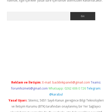
halinde, ilgili içerikler yasal süre içerisinde sitemizden kaldırılacaktır.
Arama
no
Reklam ve İletişim:
E-mail:
backlinkpaneli@gmail.com
Teams:
forumhizmeti@gmail.com
Whatsapp: 0262 606 0 726
Telegram:
@karabul
Yasal Uyarı:
Sitemiz, 5651 Sayılı Kanun gereğince Bilgi Teknolojileri
ve İletişim Kurumu (BTK) tarafından onaylanmış bir Yer Sağlayıcı