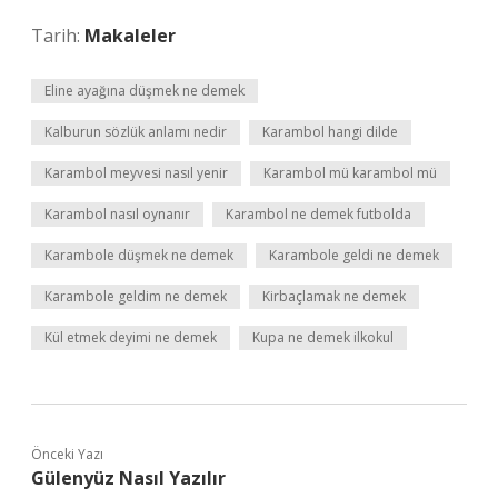
Tarih:
Makaleler
Eline ayağına düşmek ne demek
Kalburun sözlük anlamı nedir
Karambol hangi dilde
Karambol meyvesi nasıl yenir
Karambol mü karambol mü
Karambol nasıl oynanır
Karambol ne demek futbolda
Karambole düşmek ne demek
Karambole geldi ne demek
Karambole geldim ne demek
Kirbaçlamak ne demek
Kül etmek deyimi ne demek
Kupa ne demek ilkokul
Önceki Yazı
Gülenyüz Nasıl Yazılır