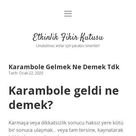
menüyü
Anasayfa
aç
Gizlilik Politikası
Etkinlik Fikir Kutusu
Yasal Uyarı
Unutulmaz anlar için yaratıcı öneriler!
Hakkımızda
Karambole Gelmek Ne Demek Tdk
Tarih: Ocak 22, 2025
Karambole geldi ne
demek?
Karmaşa veya dikkatsizlik sonucu haksız yere kötü
bir sonuca ulaşmak… veya tam tersine, kaynatarak