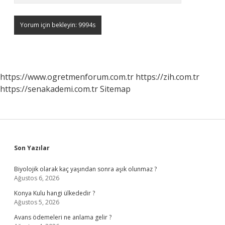
https://www.ogretmenforum.com.tr
https://zih.com.tr
https://senakademi.com.tr
Sitemap
Sidebar
Son Yazılar
Biyolojik olarak kaç yaşından sonra aşık olunmaz ?
Ağustos 6, 2026
Konya Kulu hangi ülkededir ?
Ağustos 5, 2026
Avans ödemeleri ne anlama gelir ?