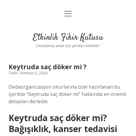
menüyü
Anasayfa
aç
Gizlilik Politikası
Etkinlik Fikir Kutusu
Yasal Uyarı
Unutulmaz anlar için yaratıcı öneriler!
Hakkımızda
Keytruda saç döker mi ?
Tarih: Temmuz 5, 2026
Dedaorganizasyon okurlarına özel hazırlanan bu
içerikte “Keytruda saç döker mi” hakkında en önemli
detayları derledik.
Keytruda saç döker mi?
Bağışıklık, kanser tedavisi