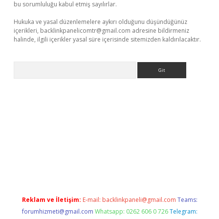
bu sorumluluğu kabul etmiş sayılırlar.
Hukuka ve yasal düzenlemelere aykırı olduğunu düşündüğünüz
içerikleri,
backlinkpanelicomtr@gmail.com
adresine bildirmeniz
halinde, ilgili içerikler yasal süre içerisinde sitemizden kaldırılacaktır.
Arama
sino
Reklam ve İletişim:
E-mail:
backlinkpaneli@gmail.com
Teams:
forumhizmeti@gmail.com
Whatsapp: 0262 606 0 726
Telegram: