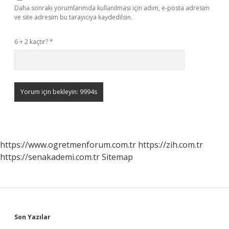
Daha sonraki yorumlarımda kullanılması için adım, e-posta adresim
ve site adresim bu tarayıcıya kaydedilsin.
6 + 2 kaçtır?
*
https://www.ogretmenforum.com.tr
https://zih.com.tr
https://senakademi.com.tr
Sitemap
Sidebar
Son Yazılar