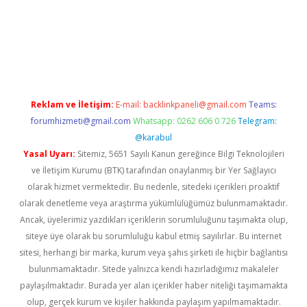
vdcasino
Reklam ve İletişim:
E-mail:
backlinkpaneli@gmail.com
Teams:
forumhizmeti@gmail.com
Whatsapp: 0262 606 0 726
Telegram:
@karabul
Yasal Uyarı:
Sitemiz, 5651 Sayılı Kanun gereğince Bilgi Teknolojileri
ve İletişim Kurumu (BTK) tarafından onaylanmış bir Yer Sağlayıcı
olarak hizmet vermektedir. Bu nedenle, sitedeki içerikleri proaktif
olarak denetleme veya araştırma yükümlülüğümüz bulunmamaktadır.
Ancak, üyelerimiz yazdıkları içeriklerin sorumluluğunu taşımakta olup,
siteye üye olarak bu sorumluluğu kabul etmiş sayılırlar. Bu internet
sitesi, herhangi bir marka, kurum veya şahıs şirketi ile hiçbir bağlantısı
bulunmamaktadır. Sitede yalnızca kendi hazırladığımız makaleler
paylaşılmaktadır. Burada yer alan içerikler haber niteliği taşımamakta
olup, gerçek kurum ve kişiler hakkında paylaşım yapılmamaktadır.