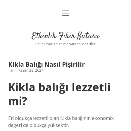
menüyü
Anasayfa
aç
Gizlilik Politikası
Etkinlik Fikir Kutusu
Yasal Uyarı
Unutulmaz anlar için yaratıcı öneriler!
Hakkımızda
Kikla Balığı Nasıl Pişirilir
Tarih: Kasım 28, 2024
Kikla balığı lezzetli
mi?
Eti oldukça lezzetli olan Kikla balığının ekonomik
değeri de oldukça yüksektir.