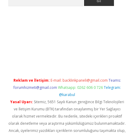
ino
Reklam ve İletişim:
E-mail:
backlinkpaneli@gmail.com
Teams:
forumhizmeti@gmail.com
Whatsapp: 0262 606 0 726
Telegram:
@karabul
Yasal Uyarı:
Sitemiz, 5651 Sayılı Kanun gereğince Bilgi Teknolojileri
ve İletişim Kurumu (BTK) tarafından onaylanmış bir Yer Sağlayıcı
olarak hizmet vermektedir. Bu nedenle, sitedeki içerikleri proaktif
olarak denetleme veya araştırma yükümlülüğümüz bulunmamaktadır.
Ancak, üyelerimiz yazdıkları içeriklerin sorumluluğunu taşımakta olup,