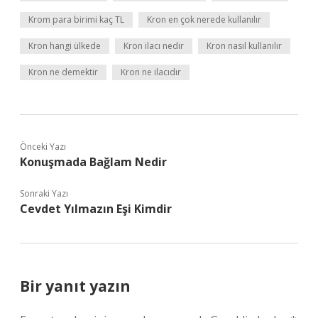
Krom para birimi kaç TL
Kron en çok nerede kullanılır
Kron hangi ülkede
Kron ilacı nedir
Kron nasıl kullanılır
Kron ne demektir
Kron ne ilacıdır
Önceki Yazı
Konuşmada Bağlam Nedir
Sonraki Yazı
Cevdet Yılmazın Eşi Kimdir
Bir yanıt yazın