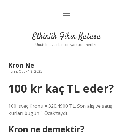
menüyü
Anasayfa
aç
Gizlilik Politikası
Etkinlik Fikir Kutusu
Yasal Uyarı
Unutulmaz anlar için yaratıcı öneriler!
Hakkımızda
Kron Ne
Tarih: Ocak 18, 2025
100 kr kaç TL eder?
100 İsveç Kronu = 320.4900 TL. Son alış ve satış
kurları bugün 1 Ocak’taydı.
Kron ne demektir?