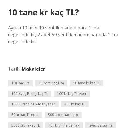
10 tane kr kaç TL?
Ayrıca 10 adet 10 sentlik madeni para 1 lira
değerindedir, 2 adet 50 sentlik madeni para da 1 lira
değerindedir.
Tarih:
Makaleler
1 kr kaç lira
1 Krom Kaç Lira
10 tane kr kaç TL
100 İsveç Frangı kaç TL
100 kr kaç TL eder
10000 kron ne kadar yapar
200 kr kaç TL
50 kr kaç TL eder
500 krom kaç euro
5000 krom kaç TL
Full kron ne demek
İsveç parası ne