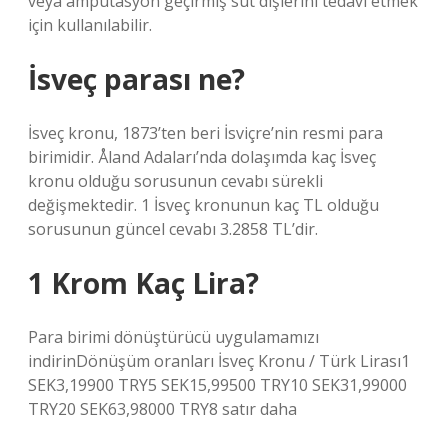
veya ampütasyon geçirmiş süt dişlerini tedavi etmek
için kullanılabilir.
İsveç parası ne?
İsveç kronu, 1873’ten beri İsviçre’nin resmi para
birimidir. Åland Adaları’nda dolaşımda kaç İsveç
kronu olduğu sorusunun cevabı sürekli
değişmektedir. 1 İsveç kronunun kaç TL olduğu
sorusunun güncel cevabı 3.2858 TL’dir.
1 Krom Kaç Lira?
Para birimi dönüştürücü uygulamamızı
indirinDönüşüm oranları İsveç Kronu / Türk Lirası1
SEK3,19900 TRY5 SEK15,99500 TRY10 SEK31,99000
TRY20 SEK63,98000 TRY8 satır daha