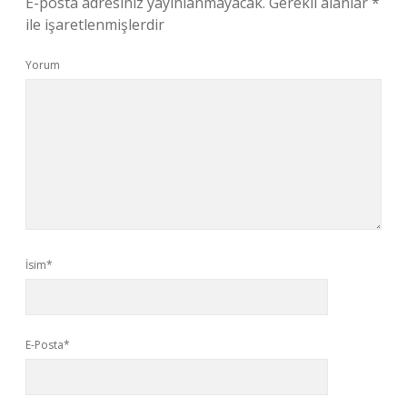
E-posta adresiniz yayınlanmayacak.
Gerekli alanlar
*
ile işaretlenmişlerdir
Yorum
İsim*
E-Posta*