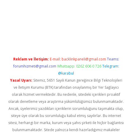
o
Reklam ve İletişim:
E-mail:
backlinkpaneli@gmail.com
Teams:
forumhizmeti@gmail.com
Whatsapp: 0262 606 0 726
Telegram:
@karabul
Yasal Uyarı:
Sitemiz, 5651 Sayılı Kanun gereğince Bilgi Teknolojileri
ve İletişim Kurumu (BTK) tarafından onaylanmış bir Yer Sağlayıcı
olarak hizmet vermektedir. Bu nedenle, sitedeki içerikleri proaktif
olarak denetleme veya araştırma yükümlülüğümüz bulunmamaktadır.
Ancak, üyelerimiz yazdıkları içeriklerin sorumluluğunu taşımakta olup,
siteye üye olarak bu sorumluluğu kabul etmiş sayılırlar. Bu internet
sitesi, herhangi bir marka, kurum veya şahıs şirketi ile hiçbir bağlantısı
bulunmamaktadır. Sitede yalnızca kendi hazırladığımız makaleler