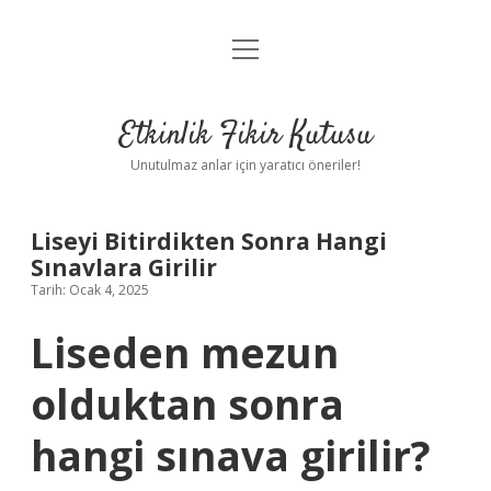
menüyü
Anasayfa
aç
Gizlilik Politikası
Etkinlik Fikir Kutusu
Yasal Uyarı
Unutulmaz anlar için yaratıcı öneriler!
Hakkımızda
Liseyi Bitirdikten Sonra Hangi
Sınavlara Girilir
Tarih: Ocak 4, 2025
Liseden mezun
olduktan sonra
hangi sınava girilir?