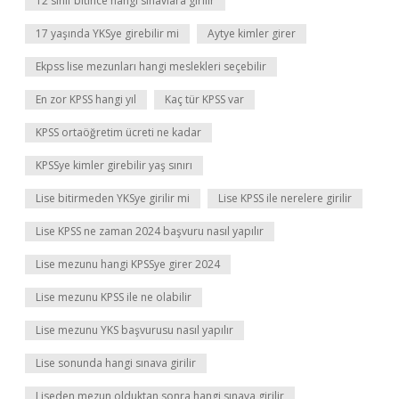
12 sınıf bitince hangi sınavlara girilir
17 yaşında YKSye girebilir mi
Aytye kimler girer
Ekpss lise mezunları hangi meslekleri seçebilir
En zor KPSS hangi yıl
Kaç tür KPSS var
KPSS ortaöğretim ücreti ne kadar
KPSSye kimler girebilir yaş sınırı
Lise bitirmeden YKSye girilir mi
Lise KPSS ile nerelere girilir
Lise KPSS ne zaman 2024 başvuru nasıl yapılır
Lise mezunu hangi KPSSye girer 2024
Lise mezunu KPSS ile ne olabilir
Lise mezunu YKS başvurusu nasıl yapılır
Lise sonunda hangi sınava girilir
Liseden mezun olduktan sonra hangi sınava girilir