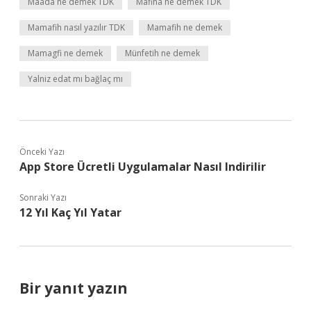
Maada ne demek TDK
Mafiha ne demek TDK
Mamafih nasıl yazılır TDK
Mamafih ne demek
Mamagfi ne demek
Münfetih ne demek
Yalniz edat mı bağlaç mı
Önceki Yazı
App Store Ücretli Uygulamalar Nasıl Indirilir
Sonraki Yazı
12 Yıl Kaç Yıl Yatar
Bir yanıt yazın