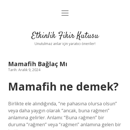
menüyü
Anasayfa
aç
Gizlilik Politikası
Etkinlik Fikir Kutusu
Yasal Uyarı
Unutulmaz anlar için yaratıcı öneriler!
Hakkımızda
Mamafih Bağlaç Mı
Tarih: Aralık 9, 2024
Mamafih ne demek?
Birlikte ele alındığında, “ne pahasına olursa olsun”
veya daha yaygın olarak “ancak, buna rağmen”
anlamına gelirler. Anlamı: “Buna rağmen” bir
duruma “rağmen” veya “rağmen” anlamına gelen bir