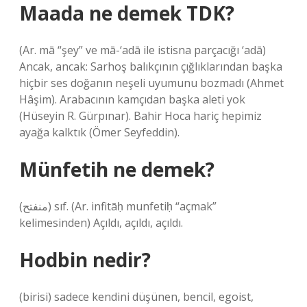
Maada ne demek TDK?
(Ar. mā “şey” ve mā-‘adā ile istisna parçacığı ‘adā)
Ancak, ancak: Sarhoş balıkçının çığlıklarından başka
hiçbir ses doğanın neşeli uyumunu bozmadı (Ahmet
Hâşim). Arabacının kamçıdan başka aleti yok
(Hüseyin R. Gürpınar). Bahir Hoca hariç hepimiz
ayağa kalktık (Ömer Seyfeddin).
Münfetih ne demek?
(ﻣﻨﻔﺘﺢ) sıf. (Ar. infitāḥ munfetiḥ “açmak”
kelimesinden) Açıldı, açıldı, açıldı.
Hodbin nedir?
(birisi) sadece kendini düşünen, bencil, egoist,