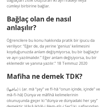
bağlaçları zıtlık oluşturan iki ayrı ifadeyi veya
cümleyi birbirine bağlar.
Bağlaç olan de nasıl
anlaşılır?
Öğrencilere bu konu hakkında pratik bir ipucu da
veriliyor: “Eğer de, da yerine ‘genius’ kelimesini
koyduğunuzda anlam değişmiyorsa, bu bir bağlaçtır
ve ayrı yazılmalıdır.” Eğer anlam değişiyorsa, bu bir
eklemedir ve yanına yazılır.” 18 Temmuz 2020
Mafiha ne demek TDK?
(ﻣﺎﻓﻴﻬﺎ) i. (ar. mā “şey” ve fī-hā “onun içinde, içinde” ve
mā-fі-hā) Dünya ve mâfihâ kelimelerinin
okunuşunda geçer ki “dünya ve dünyadaki her şey”
demektir: Hâşâ ikbâl-i âlem-gîr-i Şer’î ki, saflarından