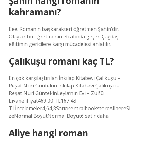
Şahin hangi romanın
kahramanı?
Eee. Romanın başkarakteri öğretmen Şahin’dir.
Olaylar bu öğretmenin etrafında geçer. Çağdaş
eğitimin gericilere karşı mücadelesi anlatılır.
Çalıkuşu romanı kaç TL?
En çok karşılaştırılan İnkılap Kitabevi Çalıkuşu –
Reşat Nuri Güntekin İnkılap Kitabevi Çalıkuşu –
Reşat Nuri GüntekinLeyla’nın Evi – Zülfü
LivaneliFiyat469,00 TL167,43
TLİncelemeler4,64,8SatıcıcentralbookstoreAllhereSi
zeNormal BoyutNormal Boyut6 satır daha
Aliye hangi roman