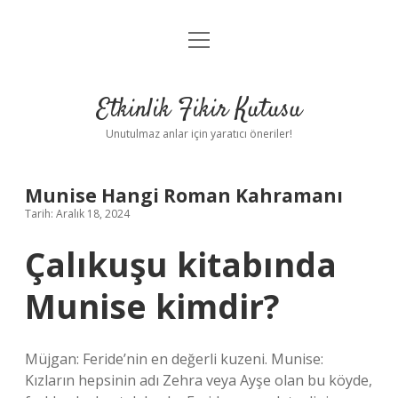
menüyü
Anasayfa
aç
Gizlilik Politikası
Etkinlik Fikir Kutusu
Yasal Uyarı
Unutulmaz anlar için yaratıcı öneriler!
Hakkımızda
Munise Hangi Roman Kahramanı
Tarih: Aralık 18, 2024
Çalıkuşu kitabında
Munise kimdir?
Müjgan: Feride’nin en değerli kuzeni. Munise:
Kızların hepsinin adı Zehra veya Ayşe olan bu köyde,