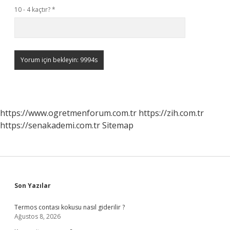
10 - 4 kaçtır?
*
https://www.ogretmenforum.com.tr
https://zih.com.tr
https://senakademi.com.tr
Sitemap
Sidebar
Son Yazılar
Termos contası kokusu nasıl giderilir ?
Ağustos 8, 2026