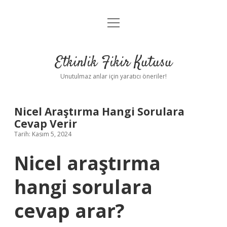
menüyü
Anasayfa
aç
Gizlilik Politikası
Etkinlik Fikir Kutusu
Yasal Uyarı
Unutulmaz anlar için yaratıcı öneriler!
Hakkımızda
Nicel Araştırma Hangi Sorulara
Cevap Verir
Tarih: Kasım 5, 2024
Nicel araştırma
hangi sorulara
cevap arar?