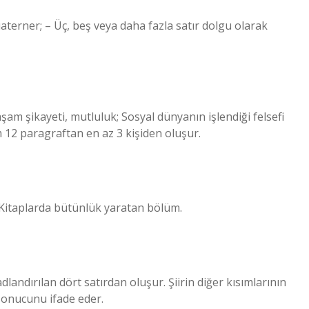
uaterner; – Üç, beş veya daha fazla satır dolgu olarak
aşam şikayeti, mutluluk; Sosyal dünyanın işlendiği felsefi
m 12 paragraftan en az 3 kişiden oluşur.
 Kitaplarda bütünlük yaratan bölüm.
landırılan dört satırdan oluşur. Şiirin diğer kısımlarının
 sonucunu ifade eder.