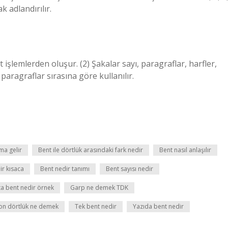
k adlandırılır.
işlemlerden oluşur. (2) Şakalar sayı, paragraflar, harfler,
paragraflar sırasına göre kullanılır.
ma gelir
Bent ile dörtlük arasındaki fark nedir
Bent nasıl anlaşılır
ir kısaca
Bent nedir tanımı
Bent sayısı nedir
ta bent nedir örnek
Garp ne demek TDK
on dörtlük ne demek
Tek bent nedir
Yazıda bent nedir