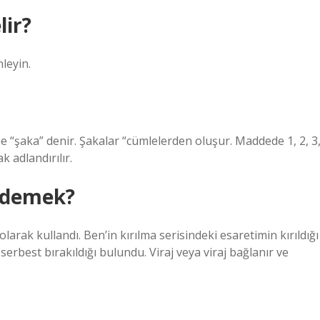
ir?
leyin.
e “şaka” denir. Şakalar “cümlelerden oluşur. Maddede 1, 2, 3
k adlandırılır.
e demek?
larak kullandı. Ben’in kırılma serisindeki esaretimin kırıldığı
rbest bırakıldığı bulundu. Viraj veya viraj bağlanır ve