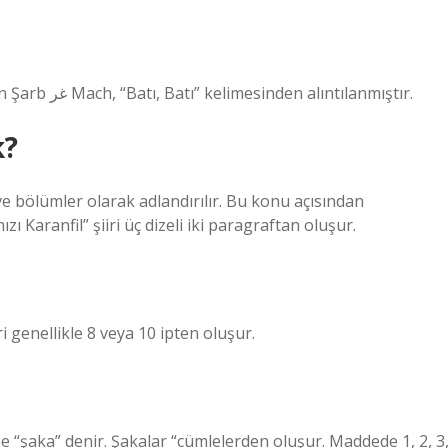
Garp – Nişyan Sözlüğü. Arap Irb’nin kökünden gelen Şarb غر Mach, “Batı, Batı” kelimesinden alıntılanmıştır.
k?
e bölümler olarak adlandırılır. Bu konu açısından
zı Karanfil” şiiri üç dizeli iki paragraftan oluşur.
i genellikle 8 veya 10 ipten oluşur.
e “şaka” denir. Şakalar “cümlelerden oluşur. Maddede 1, 2, 3