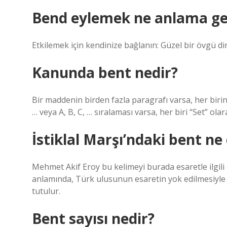
Bend eylemek ne anlama gel
Etkilemek için kendinize bağlanın: Güzel bir övgü din
Kanunda bent nedir?
Bir maddenin birden fazla paragrafı varsa, her birin
… veya A, B, C, … sıralaması varsa, her biri “Set” olara
İstiklal Marşı’ndaki bent n
Mehmet Akif Eroy bu kelimeyi burada esaretle ilgili o
anlamında, Türk ulusunun esaretin yok edilmesiyle se
tutulur.
Bent sayısı nedir?