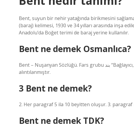
Bent nedir tanımı?
Bent, suyun bir nehir yatağında birikmesini sağlamak
(baraj) kelimesi, 1930 ve 34 yılları arasında inşa e
Anadolu’da Boğet terimi de baraj yerine kullanılır.
Bent ne demek Osmanlıca?
Bent – Nuşanyan Sözlüğü. Fars grubu بند “Bağlayıcı, Generation, Water Magazine, Gözaltı” kelimesinden
alıntılanmıştır.
3 Bent ne demek?
2. Her paragraf 5 ila 10 beyitten oluşur. 3. paragraf s
Bent ne demek TDK?