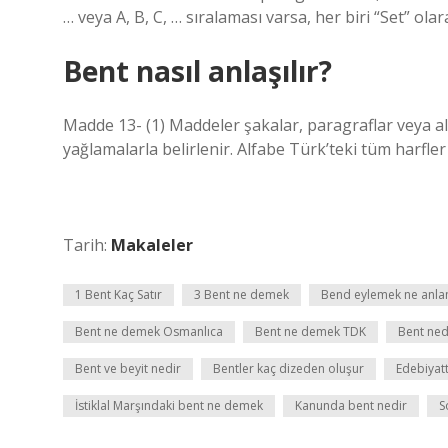
… veya A, B, C, … sıralaması varsa, her biri “Set” olara
Bent nasıl anlaşılır?
Madde 13- (1) Maddeler şakalar, paragraflar veya alt 
yağlamalarla belirlenir. Alfabe Türk’teki tüm harfler 
Tarih:
Makaleler
1 Bent Kaç Satır
3 Bent ne demek
Bend eylemek ne anla
Bent ne demek Osmanlıca
Bent ne demek TDK
Bent ned
Bent ve beyit nedir
Bentler kaç dizeden oluşur
Edebiyat
İstiklal Marşındaki bent ne demek
Kanunda bent nedir
S