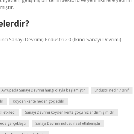
fiyatları, gelişmiş bir tarım sektörü ve yeni fikirlere yatırım
mıştır.
lerdir?
inci Sanayi Devrimi) Endüstri 2.0 (İkinci Sanayi Devrimi)
Avrupada Sanayi Devrimi hangi olayla başlamıştır
Endüstri nedir 7 sınıf
ır
Köyden kente neden göç edilir
l etkiledi
Sanayi Devrimi köyden kente göçü hızlandırmış mıdır
rede gerçekleşti
Sanayi Devrimi nüfusu nasıl etkilemiştir