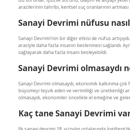
Bu sorunlar; işsizlik sorunu, ulaşım ve altyapı yeters
arazilerinin tahribi, kentsel suç oranlarının artması v
Sanayi Devrimi nüfusu nasıl
Sanayi Devrimi’nin bir diğer etkisi de nüfus artışıy
araziyle daha fazla insanın beslenmesi sağlandı. Ayr
sağlayarak daha fazla insanı besleyebildi.
Sanayi Devrimi olmasaydı n
Sanayi Devrimi olmasaydı, ekonomik kalkınma çok 
büyümeyi teşvik eden ve verimliliği ve üretkenliği a
olmasaydı, ekonomiler öncelikle el emeğine ve gele
Kaç tane Sanayi Devrimi var
İlk sanayi devrimi 18. yüzyılın ortalarında İngiltere’