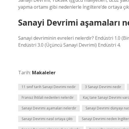
Sanayi Devrimi; Yüksek işgücü maliyetleri, ucuz yakıt 
yapma ortamı gibi nedenlerle İngiltere’de ortaya çık
Sanayi Devrimi aşamaları ne
Sanayi devriminin evreleri nelerdir? Endüstri 1.0 (Bir
Endüstri 3.0 (Üçüncü Sanayi Devrimi) Endüstri 4.
Tarih:
Makaleler
11 sınıf tarih Sanayi Devrimi nedir
3 Sanayi Devrimi nedir
Fransız İhtilali nedenleri nelerdir
Kaç tane Sanayi Devrimi vard
Sanayi Devrimi aşamaları nelerdir
Sanayi Devrimi dünyayı nası
Sanayi Devrimi nasıl ortaya çıktı
Sanayi Devrimi neden İngilte