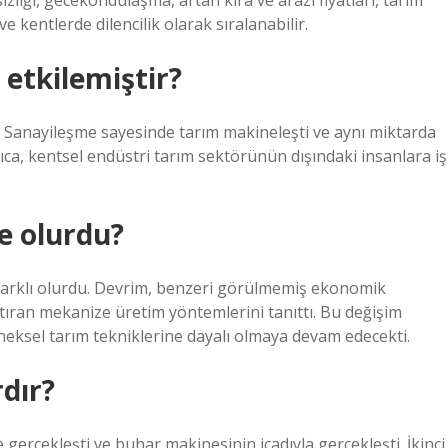
izliği, gecekondulaşma, artan kira ve arazi fiyatları, tarım
e kentlerde dilencilik olarak sıralanabilir.
 etkilemiştir?
dı. Sanayileşme sayesinde tarım makineleşti ve aynı miktarda
ıca, kentsel endüstri tarım sektörünün dışındaki insanlara iş
e olurdu?
farklı olurdu. Devrim, benzeri görülmemiş ekonomik
rtıran mekanize üretim yöntemlerini tanıttı. Bu değişim
neksel tarım tekniklerine dayalı olmaya devam edecekti.
dır?
de gerçekleşti ve buhar makinesinin icadıyla gerçekleşti. İkinci