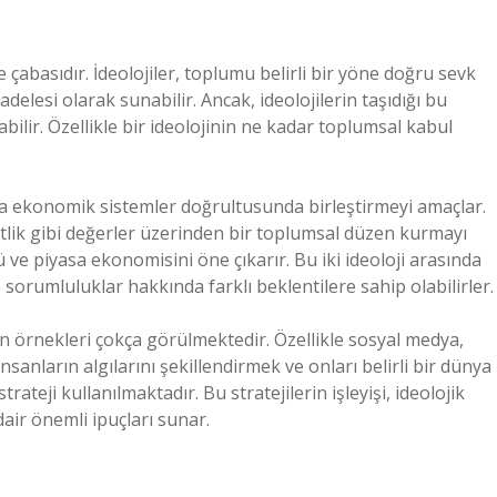
 çabasıdır. İdeolojiler, toplumu belirli bir yöne doğru sevk
lesi olarak sunabilir. Ancak, ideolojilerin taşıdığı bu
bilir. Özellikle bir ideolojinin ne kadar toplumsal kabul
veya ekonomik sistemler doğrultusunda birleştirmeyi amaçlar.
şitlik gibi değerler üzerinden bir toplumsal düzen kurmayı
ü ve piyasa ekonomisini öne çıkarır. Bu iki ideoloji arasında
e sorumluluklar hakkında farklı beklentilere sahip olabilirler.
 örnekleri çokça görülmektedir. Özellikle sosyal medya,
nsanların algılarını şekillendirmek ve onları belirli bir dünya
eji kullanılmaktadır. Bu stratejilerin işleyişi, ideolojik
dair önemli ipuçları sunar.