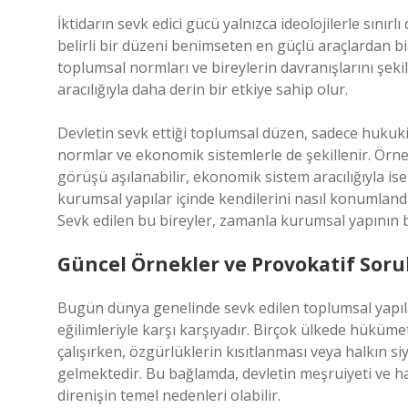
İktidarın sevk edici gücü yalnızca ideolojilerle sınır
belirli bir düzeni benimseten en güçlü araçlardan bi
toplumsal normları ve bireylerin davranışlarını şeki
aracılığıyla daha derin bir etkiye sahip olur.
Devletin sevk ettiği toplumsal düzen, sadece hukuki 
normlar ve ekonomik sistemlerle de şekillenir. Örneğ
görüşü aşılanabilir, ekonomik sistem aracılığıyla ise s
kurumsal yapılar içinde kendilerini nasıl konumland
Sevk edilen bu bireyler, zamanla kurumsal yapının bi
Güncel Örnekler ve Provokatif Soru
Bugün dünya genelinde sevk edilen toplumsal yapıla
eğilimleriyle karşı karşıyadır. Birçok ülkede hükümet
çalışırken, özgürlüklerin kısıtlanması veya halkın s
gelmektedir. Bu bağlamda, devletin meşruiyeti ve hal
direnişin temel nedenleri olabilir.