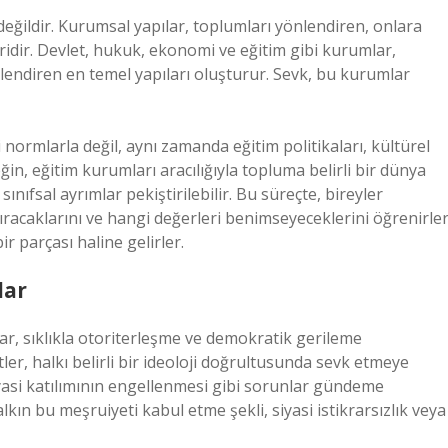
lı değildir. Kurumsal yapılar, toplumları yönlendiren, onlara
ridir. Devlet, hukuk, ekonomi ve eğitim gibi kurumlar,
llendiren en temel yapıları oluşturur. Sevk, bu kurumlar
normlarla değil, aynı zamanda eğitim politikaları, kültürel
in, eğitim kurumları aracılığıyla topluma belirli bir dünya
ınıfsal ayrımlar pekiştirilebilir. Bu süreçte, bireyler
ıracaklarını ve hangi değerleri benimseyeceklerini öğrenirler
r parçası haline gelirler.
lar
r, sıklıkla otoriterleşme ve demokratik gerileme
ler, halkı belirli bir ideoloji doğrultusunda sevk etmeye
iyasi katılımının engellenmesi gibi sorunlar gündeme
kın bu meşruiyeti kabul etme şekli, siyasi istikrarsızlık veya