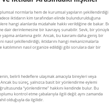
umsal normlarla hem de kurumsal yapıların şekillendirdiği
 sadece iktidarın kim tarafından elinde bulundurulduğuna
imlere hangi alanlarda müdahale hakkı verildiğine de bakar. B
ne dair derinlemesine bir kavrayış sunabilir. Sevk, bir yönüyl
rme yapma anlamına gelir. Ancak, bu kavramı daha geniş bir
rini nasıl şekillendirdiği, iktidarını hangi mekanizmalarla
 katılımının nasıl organize edildiği gibi sorulara dair bir
enin, belirli hedeflere ulaşmak amacıyla bireyleri veya
. Ancak bu süreç, yalnızca basit bir yönlendirme eylemi
 doğrultusunda “yönlendirme” hakkını kendinde bulur. Bu
 toplumu kontrol etme çabalarıyla ilgili değil; aynı zamanda
hil olduğuyla da ilgilidir.