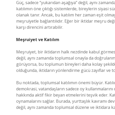
Güç, sadece “yukarıdan aşağıya” değil, aynı zamanda 
katılımın öne çıktığı sistemlerde, bireylerin siyasi s
olanak tanır. Ancak, bu katılım her zaman eşit olmaya
meşruiyetle bağlantılıdır. Eğer bir iktidar meşru de
karşı direncini artırabilir.
Meşruiyet ve Katılım
Meşruiyet, bir iktidarın halk nezdinde kabul görmesin
değil, aynı zamanda toplumsal onayla da doğrulanmal
görüyorsa, bu toplumun bireyleri daha kolay şekilde 
olduğunda, iktidarın yönlendirme gücü zayıflar ve to
Bu noktada, toplumsal katılımın önemi büyür. Katılım,
demokrasi, vatandaşların sadece oy kullanmalarını d
hakkında aktif fikir beyan etmelerini teşvik eder. Ka
oynamalarını sağlar. Burada, yurttaşlık kavramı devre
değil, aynı zamanda toplumsal düzene ve iktidara k