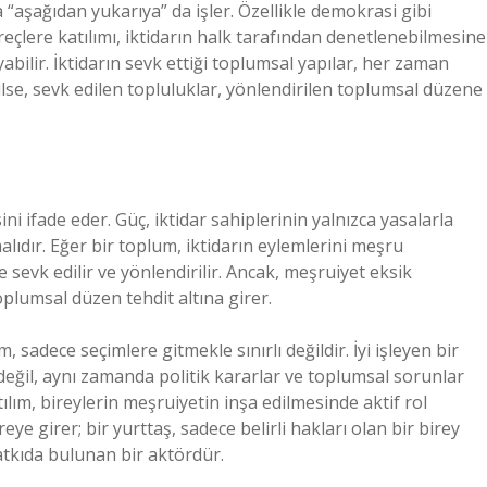
“aşağıdan yukarıya” da işler. Özellikle demokrasi gibi
üreçlere katılımı, iktidarın halk tarafından denetlenebilmesine
bilir. İktidarın sevk ettiği toplumsal yapılar, her zaman
ğilse, sevk edilen topluluklar, yönlendirilen toplumsal düzene
i ifade eder. Güç, iktidar sahiplerinin yalnızca yasalarla
ıdır. Eğer bir toplum, iktidarın eylemlerini meşru
sevk edilir ve yönlendirilir. Ancak, meşruiyet eksik
plumsal düzen tehdit altına girer.
 sadece seçimlere gitmekle sınırlı değildir. İyi işleyen bir
eğil, aynı zamanda politik kararlar ve toplumsal sorunlar
tılım, bireylerin meşruiyetin inşa edilmesinde aktif rol
ye girer; bir yurttaş, sadece belirli hakları olan bir birey
atkıda bulunan bir aktördür.