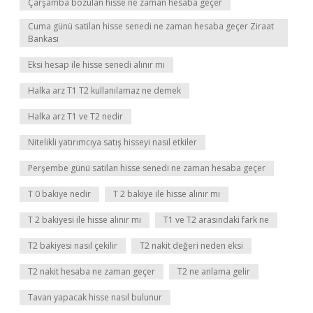
Çarşamba bozulan hisse ne zaman hesaba geçer
Cuma günü satilan hisse senedi ne zaman hesaba geçer Ziraat
Bankası
Eksi hesap ile hisse senedi alınır mı
Halka arz T1 T2 kullanılamaz ne demek
Halka arz T1 ve T2 nedir
Nitelikli yatırımcıya satış hisseyi nasıl etkiler
Perşembe günü satilan hisse senedi ne zaman hesaba geçer
T 0 bakiye nedir
T 2 bakiye ile hisse alınır mı
T 2 bakiyesi ile hisse alınır mı
T1 ve T2 arasındaki fark ne
T2 bakiyesi nasıl çekilir
T2 nakit değeri neden eksi
T2 nakit hesaba ne zaman geçer
T2 ne anlama gelir
Tavan yapacak hisse nasıl bulunur