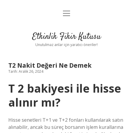
menüyü
Anasayfa
aç
Gizlilik Politikası
Etkinlik Fikir Kutusu
Yasal Uyarı
Unutulmaz anlar için yaratıcı öneriler!
Hakkımızda
T2 Nakit Değeri Ne Demek
Tarih: Aralık 26, 2024
T 2 bakiyesi ile hisse
alınır mı?
Hisse senetleri T+1 ve T+2 fonları kullanılarak satın
alınabilir, ancak bu süreç borsanın işlem kurallarına