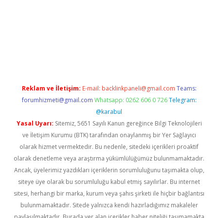
vdcasino
Reklam ve İletişim:
E-mail:
backlinkpaneli@gmail.com
Teams:
forumhizmeti@gmail.com
Whatsapp: 0262 606 0 726
Telegram:
@karabul
Yasal Uyarı:
Sitemiz, 5651 Sayılı Kanun gereğince Bilgi Teknolojileri
ve İletişim Kurumu (BTK) tarafından onaylanmış bir Yer Sağlayıcı
olarak hizmet vermektedir. Bu nedenle, sitedeki içerikleri proaktif
olarak denetleme veya araştırma yükümlülüğümüz bulunmamaktadır.
Ancak, üyelerimiz yazdıkları içeriklerin sorumluluğunu taşımakta olup,
siteye üye olarak bu sorumluluğu kabul etmiş sayılırlar. Bu internet
sitesi, herhangi bir marka, kurum veya şahıs şirketi ile hiçbir bağlantısı
bulunmamaktadır. Sitede yalnızca kendi hazırladığımız makaleler
paylaşılmaktadır. Burada yer alan içerikler haber niteliği taşımamakta