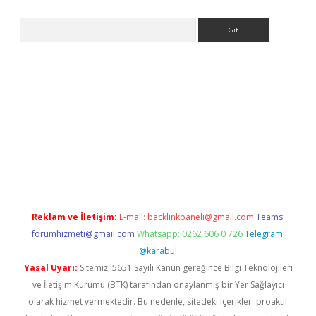
Arama
ino
Reklam ve İletişim:
E-mail:
backlinkpaneli@gmail.com
Teams:
forumhizmeti@gmail.com
Whatsapp: 0262 606 0 726
Telegram:
@karabul
Yasal Uyarı:
Sitemiz, 5651 Sayılı Kanun gereğince Bilgi Teknolojileri
ve İletişim Kurumu (BTK) tarafından onaylanmış bir Yer Sağlayıcı
olarak hizmet vermektedir. Bu nedenle, sitedeki içerikleri proaktif