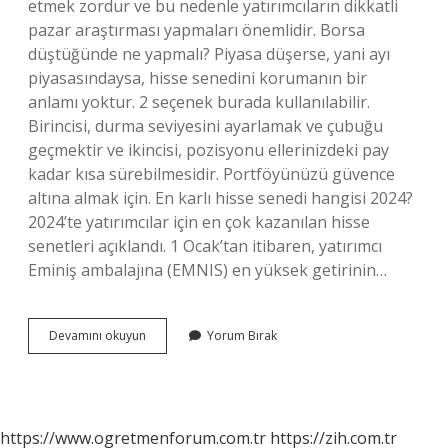
etmek zordur ve bu nedenle yatırımcıların dikkatli
pazar araştırması yapmaları önemlidir. Borsa
düştüğünde ne yapmalı? Piyasa düşerse, yani ayı
piyasasındaysa, hisse senedini korumanın bir
anlamı yoktur. 2 seçenek burada kullanılabilir.
Birincisi, durma seviyesini ayarlamak ve çubuğu
geçmektir ve ikincisi, pozisyonu ellerinizdeki pay
kadar kısa sürebilmesidir. Portföyünüzü güvence
altına almak için. En karlı hisse senedi hangisi 2024?
2024’te yatırımcılar için en çok kazanılan hisse
senetleri açıklandı. 1 Ocak’tan itibaren, yatırımcı
Eminiş ambalajına (EMNIS) en yüksek getirinin…
Düşen
Devamını okuyun
Yorum Bırak
Hisse
Senetleri
Alınır
Mı
https://www.ogretmenforum.com.tr
https://zih.com.tr