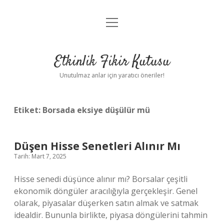
menüyü
Anasayfa
aç
Gizlilik Politikası
Etkinlik Fikir Kutusu
Yasal Uyarı
Unutulmaz anlar için yaratıcı öneriler!
Hakkımızda
Etiket:
Borsada eksiye düşülür mü
Düşen Hisse Senetleri Alınır Mı
Tarih: Mart 7, 2025
Hisse senedi düşünce alınır mı? Borsalar çeşitli
ekonomik döngüler aracılığıyla gerçekleşir. Genel
olarak, piyasalar düşerken satın almak ve satmak
idealdir. Bununla birlikte, piyasa döngülerini tahmin