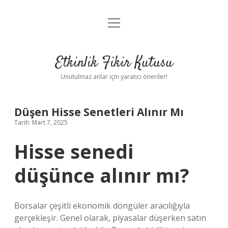
menüyü
Anasayfa
aç
Gizlilik Politikası
Etkinlik Fikir Kutusu
Yasal Uyarı
Unutulmaz anlar için yaratıcı öneriler!
Hakkımızda
Düşen Hisse Senetleri Alınır Mı
Tarih: Mart 7, 2025
Hisse senedi
düşünce alınır mı?
Borsalar çeşitli ekonomik döngüler aracılığıyla
gerçekleşir. Genel olarak, piyasalar düşerken satın