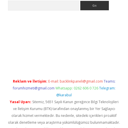
Arama
vdcasino
Reklam ve İletişim:
E-mail:
backlinkpaneli@gmail.com
Teams:
forumhizmeti@gmail.com
Whatsapp: 0262 606 0 726
Telegram:
@karabul
Yasal Uyarı:
Sitemiz, 5651 Sayılı Kanun gereğince Bilgi Teknolojileri
ve İletişim Kurumu (BTK) tarafından onaylanmış bir Yer Sağlayıcı
olarak hizmet vermektedir. Bu nedenle, sitedeki içerikleri proaktif
olarak denetleme veya araştırma yükümlülüğümüz bulunmamaktadır.