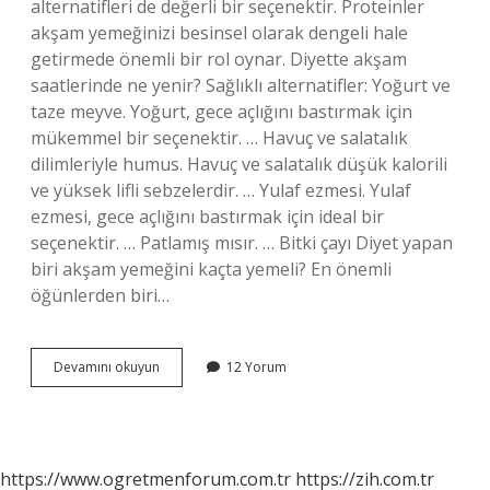
alternatifleri de değerli bir seçenektir. Proteinler
akşam yemeğinizi besinsel olarak dengeli hale
getirmede önemli bir rol oynar. Diyette akşam
saatlerinde ne yenir? Sağlıklı alternatifler: Yoğurt ve
taze meyve. Yoğurt, gece açlığını bastırmak için
mükemmel bir seçenektir. … Havuç ve salatalık
dilimleriyle humus. Havuç ve salatalık düşük kalorili
ve yüksek lifli sebzelerdir. … Yulaf ezmesi. Yulaf
ezmesi, gece açlığını bastırmak için ideal bir
seçenektir. … Patlamış mısır. … Bitki çayı Diyet yapan
biri akşam yemeğini kaçta yemeli? En önemli
öğünlerden biri…
Diyet
Devamını okuyun
12 Yorum
Yapan
Bir
Insan
Akşam
Yemeğinde
https://www.ogretmenforum.com.tr
https://zih.com.tr
Ne