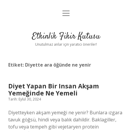
menüyü
Anasayfa
aç
Gizlilik Politikası
Etkinlik Fikir Kutusu
Yasal Uyarı
Unutulmaz anlar için yaratıcı öneriler!
Hakkımızda
Etiket:
Diyette ara öğünde ne yenir
Diyet Yapan Bir Insan Akşam
Yemeğinde Ne Yemeli
Tarih: Eylül 30, 2024
Diyetteyken akşam yemeği ne yenir? Bunlara ızgara
tavuk göğsü, hindi veya balık dahildir. Baklagiller,
tofu veya tempeh gibi vejetaryen protein