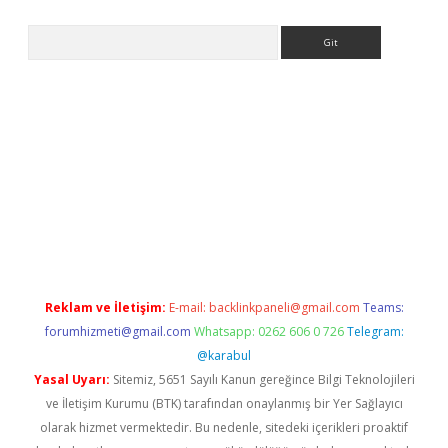
Arama
ino
Reklam ve İletişim:
E-mail:
backlinkpaneli@gmail.com
Teams:
forumhizmeti@gmail.com
Whatsapp: 0262 606 0 726
Telegram:
@karabul
Yasal Uyarı:
Sitemiz, 5651 Sayılı Kanun gereğince Bilgi Teknolojileri
ve İletişim Kurumu (BTK) tarafından onaylanmış bir Yer Sağlayıcı
olarak hizmet vermektedir. Bu nedenle, sitedeki içerikleri proaktif