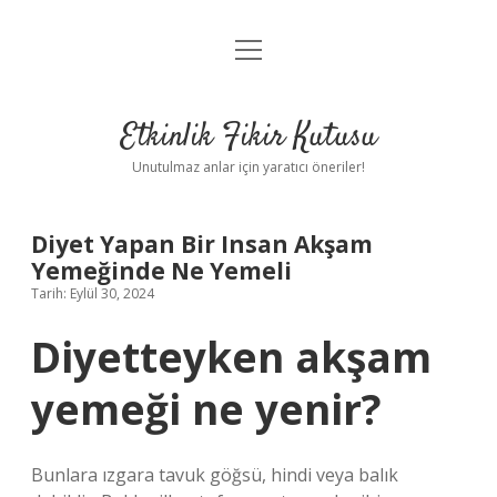
menüyü
Anasayfa
aç
Gizlilik Politikası
Etkinlik Fikir Kutusu
Yasal Uyarı
Unutulmaz anlar için yaratıcı öneriler!
Hakkımızda
Diyet Yapan Bir Insan Akşam
Yemeğinde Ne Yemeli
Tarih: Eylül 30, 2024
Diyetteyken akşam
yemeği ne yenir?
Bunlara ızgara tavuk göğsü, hindi veya balık