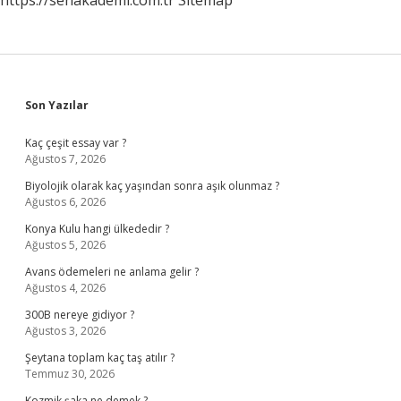
https://senakademi.com.tr
Sitemap
Sidebar
Son Yazılar
Kaç çeşit essay var ?
Ağustos 7, 2026
Biyolojik olarak kaç yaşından sonra aşık olunmaz ?
Ağustos 6, 2026
Konya Kulu hangi ülkededir ?
Ağustos 5, 2026
Avans ödemeleri ne anlama gelir ?
Ağustos 4, 2026
300B nereye gidiyor ?
Ağustos 3, 2026
Şeytana toplam kaç taş atılır ?
Temmuz 30, 2026
Kozmik şaka ne demek ?