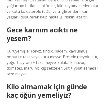
Kilo Vermeyi Destekler Gece orucu zamanla organ
yağlarının birikmesini önler, kilo kaybına neden olur
ve kötü kolesterolü (LDL) ve trigliseritleri (kan
yağları) düşürerek kalp hastalığı riskini azaltır.
Gece karnım acıktı ne
yesem?
Kuruyemişler (ceviz, fındık, badem, kavrulmuş
nohut) + taze veya kuru meyve. Protein (peynir, süt,
yoğurt, ayran) + taze meyve. Salatalık, havuç,
domates, marul vb. çiğ sebzeler. Süt + yulaf ezmesi +
taze meyve.
Kilo almamak için günde
kaç öğün yemeliyiz?