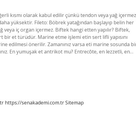
eğerli kısmı olarak kabul edilir çünkü tendon veya yağ içermez
 daha yüksektir. Fileto: Böbrek yatağından başlayıp belin her
 veya iç organ içermez. Biftek hangi etten yapılır? Biftek,
bir et türüdür. Marine etme işlemi etin sert lifli yapısını
ine edilmesi önerilir. Zamanınız varsa eti marine sosunda bi
ınız. En yumuşak et antrikot mu? Entrecôte, en lezzetli, en…
tr
https://senakademi.com.tr
Sitemap