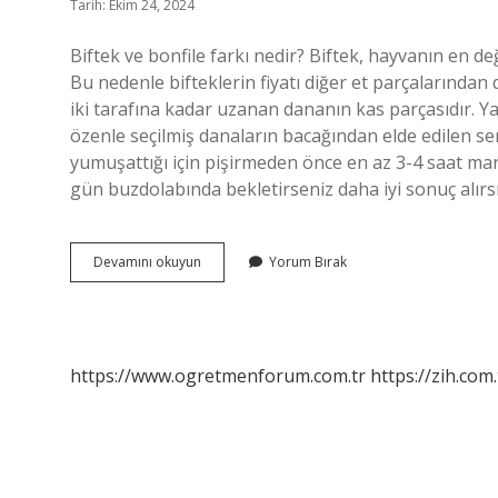
Tarih: Ekim 24, 2024
Biftek ve bonfile farkı nedir? Biftek, hayvanın en d
Bu nedenle bifteklerin fiyatı diğer et parçalarından
iki tarafına kadar uzanan dananın kas parçasıdır. Yağ
özenle seçilmiş danaların bacağından elde edilen sert 
yumuşattığı için pişirmeden önce en az 3-4 saat mar
gün buzdolabında bekletirseniz daha iyi sonuç alırs
Biftek
Devamını okuyun
Yorum Bırak
Ve
Antrikot
Aynı
Mı
https://www.ogretmenforum.com.tr
https://zih.com.