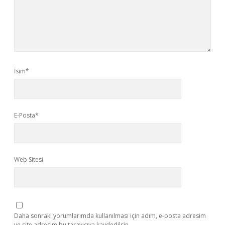
İsim*
E-Posta*
Web Sitesi
Daha sonraki yorumlarımda kullanılması için adım, e-posta adresim
ve site adresim bu tarayıcıya kaydedilsin.