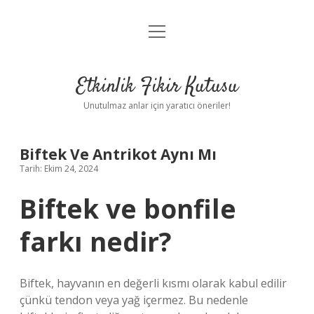
menüyü
Anasayfa
aç
Gizlilik Politikası
Etkinlik Fikir Kutusu
Yasal Uyarı
Unutulmaz anlar için yaratıcı öneriler!
Hakkımızda
Biftek Ve Antrikot Aynı Mı
Tarih: Ekim 24, 2024
Biftek ve bonfile
farkı nedir?
Biftek, hayvanın en değerli kısmı olarak kabul edilir
çünkü tendon veya yağ içermez. Bu nedenle