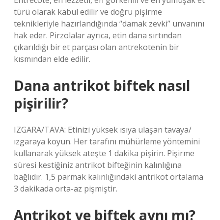
Entrecôte, en lezzetli, en görkemli ve en yumuşak et
türü olarak kabul edilir ve doğru pişirme
teknikleriyle hazırlandığında “damak zevki” unvanını
hak eder. Pirzolalar ayrıca, etin dana sırtından
çıkarıldığı bir et parçası olan antrekotenin bir
kısmından elde edilir.
Dana antrikot biftek nasıl
pişirilir?
IZGARA/TAVA: Etinizi yüksek ısıya ulaşan tavaya/
ızgaraya koyun. Her tarafını mühürleme yöntemini
kullanarak yüksek ateşte 1 dakika pişirin. Pişirme
süresi kestiğiniz antrikot bifteğinin kalınlığına
bağlıdır. 1,5 parmak kalınlığındaki antrikot ortalama
3 dakikada orta-az pişmiştir.
Antrikot ve biftek aynı mı?