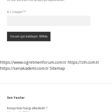
6 + 2 kaçtır?
*
https://www.ogretmenforum.com.tr
https://zih.com.tr
https://senakademi.com.tr
Sitemap
Sidebar
Son Yazılar
Konya Kulu hangi ülkededir ?