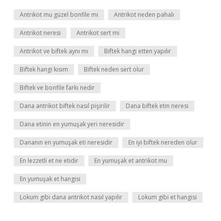
Antrikot mu güzel bonfile mi
Antrikot neden pahalı
Antrikot neresi
Antrikot sert mi
Antrikot ve biftek aynı mı
Biftek hangi etten yapılır
Biftek hangi kısım
Biftek neden sert olur
Biftek ve bonfile farkı nedir
Dana antrikot biftek nasıl pişirilir
Dana biftek etin neresi
Dana etinin en yumuşak yeri neresidir
Dananın en yumuşak eti neresidir
En iyi biftek nereden olur
En lezzetli et ne etidir
En yumuşak et antrikot mu
En yumuşak et hangisi
Lokum gibi dana antrikot nasıl yapılır
Lokum gibi et hangisi