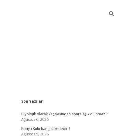
Sidebar
Son Yazılar
vdcasino
Biyolojik olarak kaç yaşından sonra aşık olunmaz ?
Ağustos 6, 2026
Konya Kulu hangi ülkededir ?
Ağustos 5, 2026