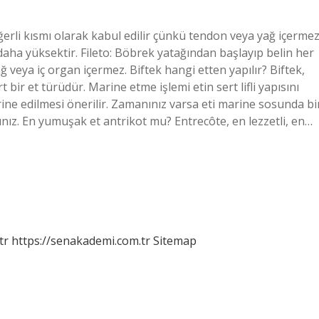
eğerli kısmı olarak kabul edilir çünkü tendon veya yağ içermez
 daha yüksektir. Fileto: Böbrek yatağından başlayıp belin her
 veya iç organ içermez. Biftek hangi etten yapılır? Biftek,
bir et türüdür. Marine etme işlemi etin sert lifli yapısını
ine edilmesi önerilir. Zamanınız varsa eti marine sosunda bi
ınız. En yumuşak et antrikot mu? Entrecôte, en lezzetli, en…
tr
https://senakademi.com.tr
Sitemap