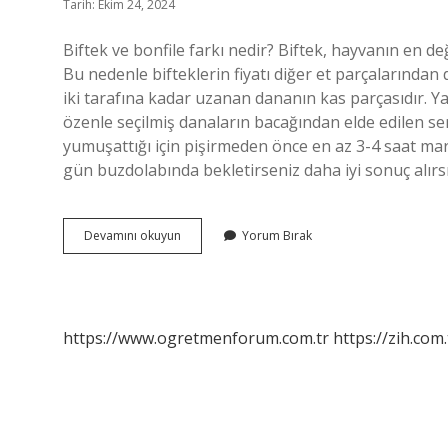
Tarih: Ekim 24, 2024
Biftek ve bonfile farkı nedir? Biftek, hayvanın en d
Bu nedenle bifteklerin fiyatı diğer et parçalarından
iki tarafına kadar uzanan dananın kas parçasıdır. Yağ
özenle seçilmiş danaların bacağından elde edilen sert 
yumuşattığı için pişirmeden önce en az 3-4 saat mar
gün buzdolabında bekletirseniz daha iyi sonuç alırs
Biftek
Devamını okuyun
Yorum Bırak
Ve
Antrikot
Aynı
Mı
https://www.ogretmenforum.com.tr
https://zih.com.