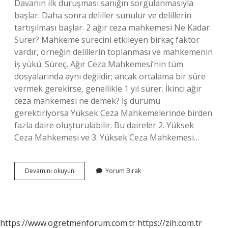
Davanın ilk duruşması sanığın sorgulanmasıyla
başlar. Daha sonra deliller sunulur ve delillerin
tartışılması başlar. 2 ağır ceza mahkemesi Ne Kadar
Sürer? Mahkeme sürecini etkileyen birkaç faktör
vardır, örneğin delillerin toplanması ve mahkemenin
iş yükü. Süreç, Ağır Ceza Mahkemesi’nin tüm
dosyalarında aynı değildir; ancak ortalama bir süre
vermek gerekirse, genellikle 1 yıl sürer. İkinci ağır
ceza mahkemesi ne demek? İş durumu
gerektiriyorsa Yüksek Ceza Mahkemelerinde birden
fazla daire oluşturulabilir. Bu daireler 2. Yüksek
Ceza Mahkemesi ve 3. Yüksek Ceza Mahkemesi…
2
Devamını okuyun
Yorum Bırak
Ağır
Ceza
Mahkemesi
Hangi
Davalara
https://www.ogretmenforum.com.tr
https://zih.com.tr
Bakar