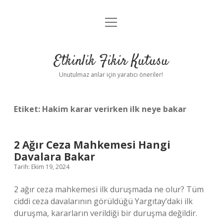
menüyü
Anasayfa
aç
Gizlilik Politikası
Etkinlik Fikir Kutusu
Yasal Uyarı
Unutulmaz anlar için yaratıcı öneriler!
Hakkımızda
Etiket:
Hakim karar verirken ilk neye bakar
2 Ağır Ceza Mahkemesi Hangi
Davalara Bakar
Tarih: Ekim 19, 2024
2 ağır ceza mahkemesi ilk duruşmada ne olur? Tüm
ciddi ceza davalarının görüldüğü Yargıtay’daki ilk
duruşma, kararların verildiği bir duruşma değildir.