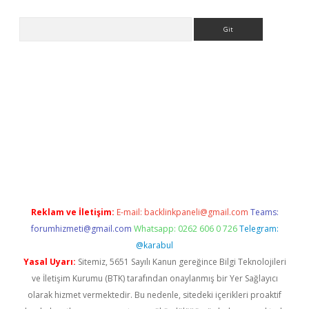
Arama
ino
Reklam ve İletişim:
E-mail:
backlinkpaneli@gmail.com
Teams:
forumhizmeti@gmail.com
Whatsapp: 0262 606 0 726
Telegram:
@karabul
Yasal Uyarı:
Sitemiz, 5651 Sayılı Kanun gereğince Bilgi Teknolojileri
ve İletişim Kurumu (BTK) tarafından onaylanmış bir Yer Sağlayıcı
olarak hizmet vermektedir. Bu nedenle, sitedeki içerikleri proaktif