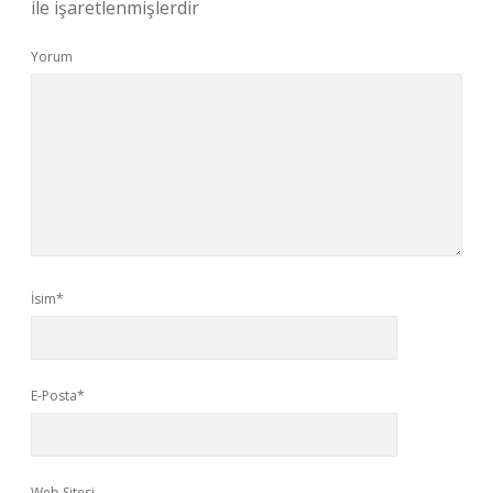
ile işaretlenmişlerdir
Yorum
İsim*
E-Posta*
Web Sitesi