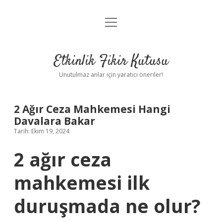
menüyü
Anasayfa
aç
Gizlilik Politikası
Etkinlik Fikir Kutusu
Yasal Uyarı
Unutulmaz anlar için yaratıcı öneriler!
Hakkımızda
2 Ağır Ceza Mahkemesi Hangi
Davalara Bakar
Tarih: Ekim 19, 2024
2 ağır ceza
mahkemesi ilk
duruşmada ne olur?