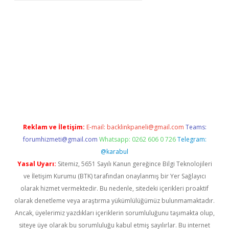
casino
Reklam ve İletişim:
E-mail:
backlinkpaneli@gmail.com
Teams:
forumhizmeti@gmail.com
Whatsapp: 0262 606 0 726
Telegram:
@karabul
Yasal Uyarı:
Sitemiz, 5651 Sayılı Kanun gereğince Bilgi Teknolojileri
ve İletişim Kurumu (BTK) tarafından onaylanmış bir Yer Sağlayıcı
olarak hizmet vermektedir. Bu nedenle, sitedeki içerikleri proaktif
olarak denetleme veya araştırma yükümlülüğümüz bulunmamaktadır.
Ancak, üyelerimiz yazdıkları içeriklerin sorumluluğunu taşımakta olup,
siteye üye olarak bu sorumluluğu kabul etmiş sayılırlar. Bu internet