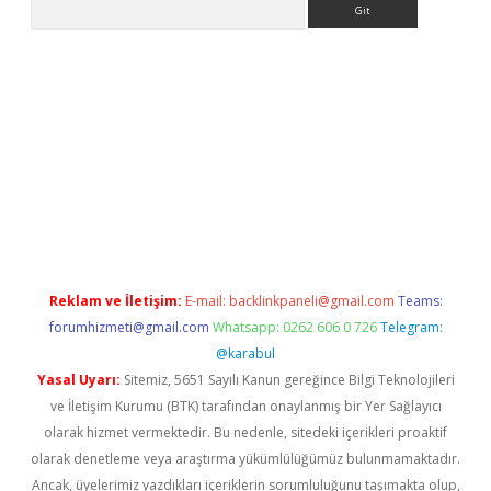
vdcasino
Reklam ve İletişim:
E-mail:
backlinkpaneli@gmail.com
Teams:
forumhizmeti@gmail.com
Whatsapp: 0262 606 0 726
Telegram:
@karabul
Yasal Uyarı:
Sitemiz, 5651 Sayılı Kanun gereğince Bilgi Teknolojileri
ve İletişim Kurumu (BTK) tarafından onaylanmış bir Yer Sağlayıcı
olarak hizmet vermektedir. Bu nedenle, sitedeki içerikleri proaktif
olarak denetleme veya araştırma yükümlülüğümüz bulunmamaktadır.
Ancak, üyelerimiz yazdıkları içeriklerin sorumluluğunu taşımakta olup,