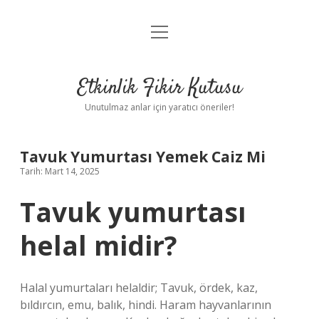
menüyü
Anasayfa
aç
Gizlilik Politikası
Etkinlik Fikir Kutusu
Yasal Uyarı
Unutulmaz anlar için yaratıcı öneriler!
Hakkımızda
Tavuk Yumurtası Yemek Caiz Mi
Tarih: Mart 14, 2025
Tavuk yumurtası
helal midir?
Halal yumurtaları helaldir; Tavuk, ördek, kaz,
bıldırcın, emu, balık, hindi. Haram hayvanlarının