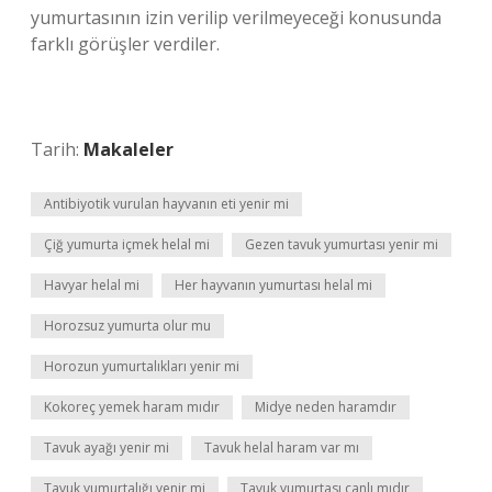
yumurtasının izin verilip verilmeyeceği konusunda
farklı görüşler verdiler.
Tarih:
Makaleler
Antibiyotik vurulan hayvanın eti yenir mi
Çiğ yumurta içmek helal mi
Gezen tavuk yumurtası yenir mi
Havyar helal mi
Her hayvanın yumurtası helal mi
Horozsuz yumurta olur mu
Horozun yumurtalıkları yenir mi
Kokoreç yemek haram mıdır
Midye neden haramdır
Tavuk ayağı yenir mi
Tavuk helal haram var mı
Tavuk yumurtalığı yenir mi
Tavuk yumurtası canlı mıdır