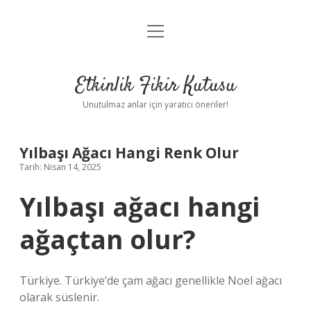
menüyü
Anasayfa
aç
Gizlilik Politikası
Etkinlik Fikir Kutusu
Yasal Uyarı
Unutulmaz anlar için yaratıcı öneriler!
Hakkımızda
Yılbaşı Ağacı Hangi Renk Olur
Tarih: Nisan 14, 2025
Yılbaşı ağacı hangi
ağaçtan olur?
Türkiye. Türkiye’de çam ağacı genellikle Noel ağacı
olarak süslenir.