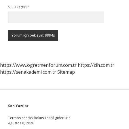
5 + 3 kaçtır?
*
https://www.ogretmenforum.com.tr
https://zih.com.tr
https://senakademi.com.tr
Sitemap
Sidebar
Son Yazılar
Termos contası kokusu nasıl giderilir ?
Ağustos 8, 2026