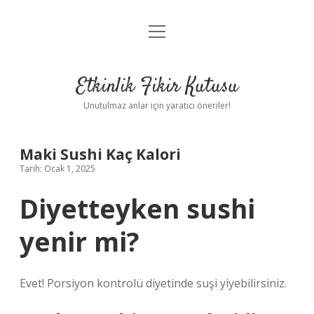
menüyü
Anasayfa
aç
Gizlilik Politikası
Etkinlik Fikir Kutusu
Yasal Uyarı
Unutulmaz anlar için yaratıcı öneriler!
Hakkımızda
Maki Sushi Kaç Kalori
Tarih: Ocak 1, 2025
Diyetteyken sushi
yenir mi?
Evet! Porsiyon kontrolü diyetinde suşi yiyebilirsiniz.