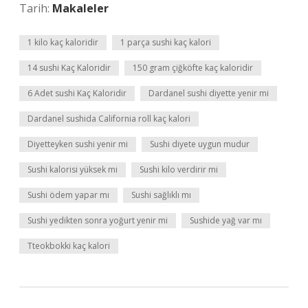
Tarih:
Makaleler
1 kilo kaç kaloridir
1 parça sushi kaç kalori
14 sushi Kaç Kaloridir
150 gram çiğköfte kaç kaloridir
6 Adet sushi Kaç Kaloridir
Dardanel sushi diyette yenir mi
Dardanel sushida California roll kaç kalori
Diyetteyken sushi yenir mi
Sushi diyete uygun mudur
Sushi kalorisi yüksek mi
Sushi kilo verdirir mi
Sushi ödem yapar mı
Sushi sağlıklı mı
Sushi yedikten sonra yoğurt yenir mi
Sushide yağ var mı
Tteokbokki kaç kalori