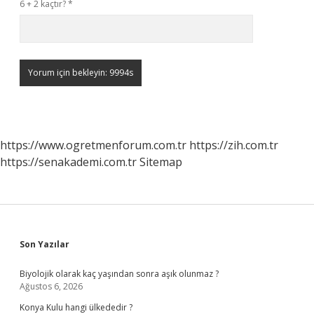
6 + 2 kaçtır?
*
https://www.ogretmenforum.com.tr
https://zih.com.tr
https://senakademi.com.tr
Sitemap
Sidebar
Son Yazılar
Biyolojik olarak kaç yaşından sonra aşık olunmaz ?
Ağustos 6, 2026
Konya Kulu hangi ülkededir ?