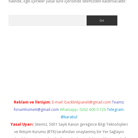
halinde, ilgili içerikler yasal süre içerisinde sitemizden kaldırılacaktır.
Arama
sino
Reklam ve İletişim:
E-mail:
backlinkpaneli@gmail.com
Teams:
forumhizmeti@gmail.com
Whatsapp: 0262 606 0 726
Telegram:
@karabul
Yasal Uyarı:
Sitemiz, 5651 Sayılı Kanun gereğince Bilgi Teknolojileri
ve İletişim Kurumu (BTK) tarafından onaylanmış bir Yer Sağlayıcı