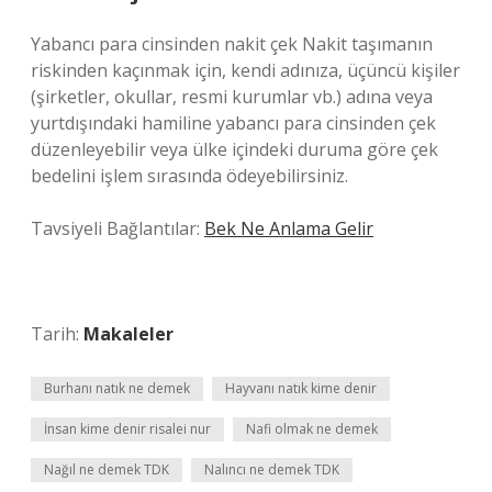
Yabancı para cinsinden nakit çek Nakit taşımanın
riskinden kaçınmak için, kendi adınıza, üçüncü kişiler
(şirketler, okullar, resmi kurumlar vb.) adına veya
yurtdışındaki hamiline yabancı para cinsinden çek
düzenleyebilir veya ülke içindeki duruma göre çek
bedelini işlem sırasında ödeyebilirsiniz.
Tavsiyeli Bağlantılar:
Bek Ne Anlama Gelir
Tarih:
Makaleler
Burhanı natık ne demek
Hayvanı natık kime denir
İnsan kime denir risalei nur
Nafi olmak ne demek
Nağıl ne demek TDK
Nalıncı ne demek TDK