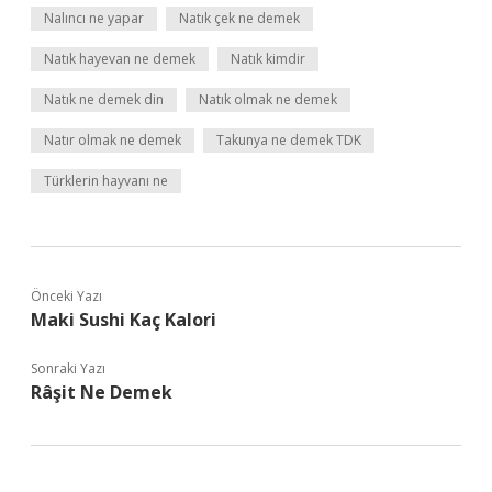
Nalıncı ne yapar
Natık çek ne demek
Natık hayevan ne demek
Natık kimdir
Natık ne demek din
Natık olmak ne demek
Natır olmak ne demek
Takunya ne demek TDK
Türklerin hayvanı ne
Önceki Yazı
Maki Sushi Kaç Kalori
Sonraki Yazı
Râşit Ne Demek