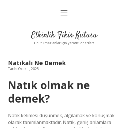
menüyü
Anasayfa
aç
Gizlilik Politikası
Etkinlik Fikir Kutusu
Yasal Uyarı
Unutulmaz anlar için yaratıcı öneriler!
Hakkımızda
Natıkalı Ne Demek
Tarih: Ocak 1, 2025
Natık olmak ne
demek?
Natık kelimesi düşünmek, algılamak ve konuşmak
olarak tanımlanmaktadır. Natık, geniş anlamlara