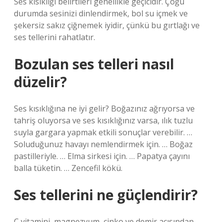
Ses kısıklığı belirtileri genellikle geçicidir. Çoğu
durumda sesinizi dinlendirmek, bol su içmek ve
şekersiz sakız çiğnemek iyidir, çünkü bu gırtlağı ve
ses tellerini rahatlatır.
Bozulan ses telleri nasıl
düzelir?
Ses kısıklığına ne iyi gelir? Boğazınız ağrıyorsa ve
tahriş oluyorsa ve ses kısıklığınız varsa, ılık tuzlu
suyla gargara yapmak etkili sonuçlar verebilir. …
Soluduğunuz havayı nemlendirmek için. … Boğaz
pastilleriyle. … Elma sirkesi için. … Papatya çayını
balla tüketin. … Zencefil kökü.
Ses tellerini ne güçlendirir?
C vitamini, magnezyum, çinko ve demir açısından