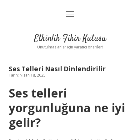
menüyü
Anasayfa
aç
Gizlilik Politikası
Etkinlik Fikir Kutusu
Yasal Uyarı
Unutulmaz anlar için yaratıcı öneriler!
Hakkımızda
Ses Telleri Nasıl Dinlendirilir
Tarih: Nisan 18, 2025
Ses telleri
yorgunluğuna ne iyi
gelir?