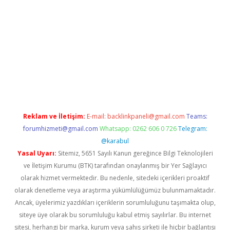
o
Reklam ve İletişim:
E-mail:
backlinkpaneli@gmail.com
Teams:
forumhizmeti@gmail.com
Whatsapp: 0262 606 0 726
Telegram:
@karabul
Yasal Uyarı:
Sitemiz, 5651 Sayılı Kanun gereğince Bilgi Teknolojileri
ve İletişim Kurumu (BTK) tarafından onaylanmış bir Yer Sağlayıcı
olarak hizmet vermektedir. Bu nedenle, sitedeki içerikleri proaktif
olarak denetleme veya araştırma yükümlülüğümüz bulunmamaktadır.
Ancak, üyelerimiz yazdıkları içeriklerin sorumluluğunu taşımakta olup,
siteye üye olarak bu sorumluluğu kabul etmiş sayılırlar. Bu internet
sitesi, herhangi bir marka, kurum veya şahıs şirketi ile hiçbir bağlantısı