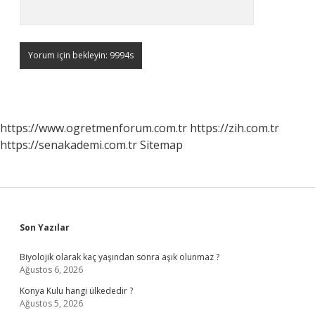
https://www.ogretmenforum.com.tr
https://zih.com.tr
https://senakademi.com.tr
Sitemap
Sidebar
Son Yazılar
Biyolojik olarak kaç yaşından sonra aşık olunmaz ?
Ağustos 6, 2026
Konya Kulu hangi ülkededir ?
Ağustos 5, 2026