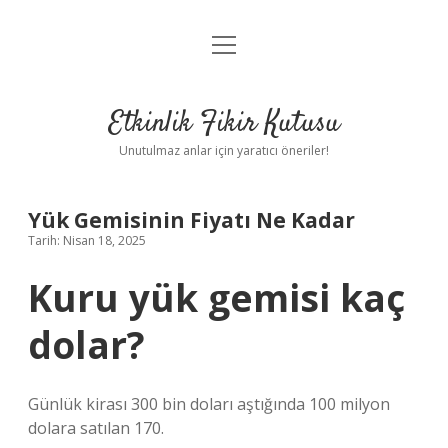
menüyü
Anasayfa
aç
Gizlilik Politikası
Etkinlik Fikir Kutusu
Yasal Uyarı
Unutulmaz anlar için yaratıcı öneriler!
Hakkımızda
Yük Gemisinin Fiyatı Ne Kadar
Tarih: Nisan 18, 2025
Kuru yük gemisi kaç
dolar?
Günlük kirası 300 bin doları aştığında 100 milyon
dolara satılan 170.